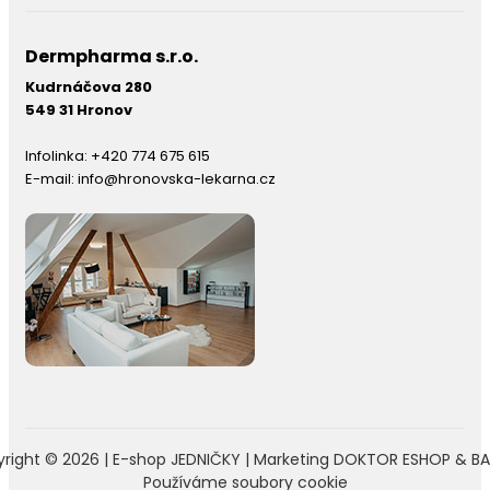
Dermpharma s.r.o.
Kudrnáčova 280
549 31 Hronov
Infolinka:
+420 774 675 615
E-mail:
info@hronovska-lekarna.cz
right © 2026 |
E-shop JEDNIČKY
|
Marketing
DOKTOR ESHOP
&
BA
Používáme soubory cookie