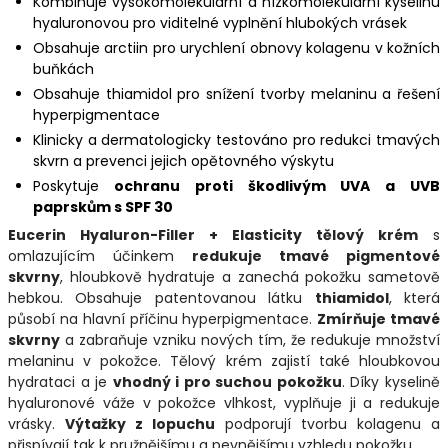
Kombinuje vysokomolekulární a nízkomolekulární kyselinu
hyaluronovou pro viditelné vyplnění hlubokých vrásek
Obsahuje arctiin pro urychlení obnovy kolagenu v kožních
buňkách
Obsahuje thiamidol pro snížení tvorby melaninu a řešení
hyperpigmentace
Klinicky a dermatologicky testováno pro redukci tmavých
skvrn a prevenci jejich opětovného výskytu
Poskytuje
o
chranu proti škodlivým UVA a UVB
paprskům s SPF 30
Eucerin Hyaluron-Filler + Elasticity tělový krém
s
omlazujícím účinkem
redukuje tmavé pigmentové
skvrny
, hloubkově hydratuje a zanechá pokožku sametově
hebkou. Obsahuje patentovanou látku
thiamidol
, která
působí na hlavní příčinu hyperpigmentace.
Zmírňuje tmavé
skvrny
a zabraňuje vzniku nových tím, že redukuje množství
melaninu v pokožce. Tělový krém zajistí také hloubkovou
hydrataci a je
vhodný i pro suchou pokožku
. Díky kyselině
hyaluronové váže v pokožce vlhkost, vyplňuje ji a redukuje
vrásky.
Výtažky z lopuchu
podporují tvorbu kolagenu a
přispívají tak k pružnějšímu a pevnějšímu vzhledu pokožku.