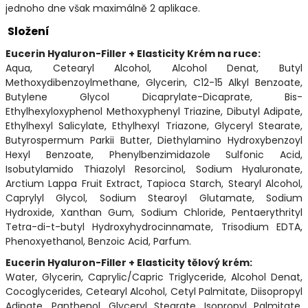
jednoho dne však maximálně 2 aplikace.
Složení
Eucerin Hyaluron-Filler + Elasticity Krém na ruce:
Aqua, Cetearyl Alcohol, Alcohol Denat, Butyl
Methoxydibenzoylmethane, Glycerin, C12-15 Alkyl Benzoate,
Butylene Glycol Dicaprylate-Dicaprate, Bis-
Ethylhexyloxyphenol Methoxyphenyl Triazine, Dibutyl Adipate,
Ethylhexyl Salicylate, Ethylhexyl Triazone, Glyceryl Stearate,
Butyrospermum Parkii Butter, Diethylamino Hydroxybenzoyl
Hexyl Benzoate, Phenylbenzimidazole Sulfonic Acid,
Isobutylamido Thiazolyl Resorcinol, Sodium Hyaluronate,
Arctium Lappa Fruit Extract, Tapioca Starch, Stearyl Alcohol,
Caprylyl Glycol, Sodium Stearoyl Glutamate, Sodium
Hydroxide, Xanthan Gum, Sodium Chloride, Pentaerythrityl
Tetra-di-t-butyl Hydroxyhydrocinnamate, Trisodium EDTA,
Phenoxyethanol, Benzoic Acid, Parfum.
Eucerin Hyaluron-Filler + Elasticity tělový krém:
Water, Glycerin, Caprylic/Capric Triglyceride, Alcohol Denat,
Cocoglycerides, Cetearyl Alcohol, Cetyl Palmitate, Diisopropyl
Adipate, Panthenol, Glyceryl Stearate, Isopropyl Palmitate,