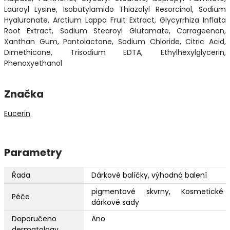
Lauroyl Lysine, Isobutylamido Thiazolyl Resorcinol, Sodium
Hyaluronate, Arctium Lappa Fruit Extract, Glycyrrhiza Inflata
Root Extract, Sodium Stearoyl Glutamate, Carrageenan,
Xanthan Gum, Pantolactone, Sodium Chloride, Citric Acid,
Dimethicone, Trisodium EDTA, Ethylhexylglycerin,
Phenoxyethanol
Značka
Eucerin
Parametry
Řada
Dárkové balíčky, výhodná balení
pigmentové skvrny, Kosmetické
Péče
dárkové sady
Doporučeno
Ano
dermatology