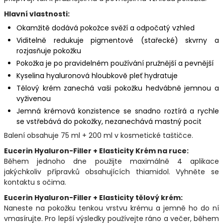
Hlavní vlastnosti:
Okamžitě dodává pokožce svěží a odpočatý vzhled
Viditelně redukuje pigmentové (stařecké) skvrny a
rozjasňuje pokožku
Pokožka je po pravidelném používání pružnější a pevnější
Kyselina hyaluronová hloubkově pleť hydratuje
Tělový krém zanechá vaši pokožku hedvábně jemnou a
vyživenou
Jemná krémová konzistence se snadno roztírá a rychle
se vstřebává do pokožky, nezanechává mastný pocit
Balení obsahuje 75 ml + 200 ml v kosmetické taštičce.
Eucerin Hyaluron-Filler + Elasticity Krém na ruce:
Během jednoho dne použijte maximálně 4 aplikace
jakýchkoliv přípravků obsahujících thiamidol. Vyhněte se
kontaktu s očima.
Eucerin Hyaluron-Filler + Elasticity tělový krém:
Naneste na pokožku tenkou vrstvu krému a jemně ho do ní
vmasírujte. Pro lepší výsledky používejte ráno a večer, během