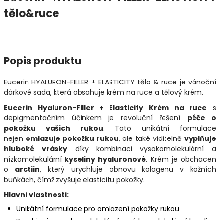
tělo&ruce
Popis produktu
Eucerin HYALURON-FILLER + ELASTICITY tělo & ruce je vánoční
dárkové sada, která obsahuje krém na ruce a tělový krém.
Eucerin Hyaluron-Filler + Elasticity Krém na ruce
s
depigmentačním účinkem je revoluční řešení
péče o
pokožku vašich rukou
. Tato unikátní formulace
nejen
omlazuje pokožku rukou
, ale také viditelně
vyplňuje
hluboké vrásky
díky kombinaci vysokomolekulární a
nízkomolekulární
kyseliny hyaluronové
. Krém je obohacen
o
arctiin
, který urychluje obnovu kolagenu v kožních
buňkách, čímž zvyšuje elasticitu pokožky.
Hlavní vlastnosti:
Unikátní formulace pro omlazení pokožky rukou