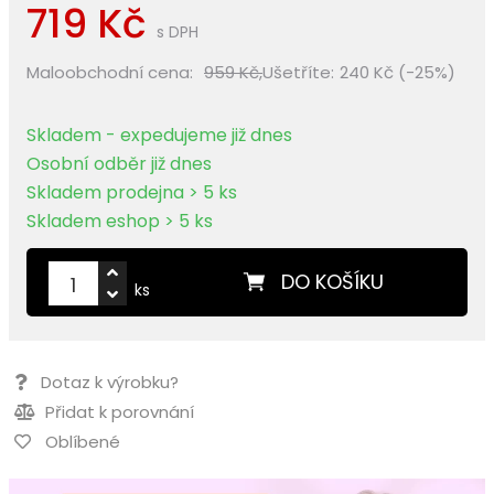
719 Kč
s DPH
Maloobchodní cena:
959 Kč,
Ušetříte:
240 Kč (-25%)
Skladem - expedujeme již dnes
Osobní odběr již dnes
Skladem prodejna > 5 ks
Skladem eshop > 5 ks
DO KOŠÍKU
ks
Dotaz k výrobku?
Přidat k porovnání
Oblíbené