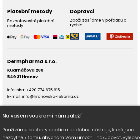
Platební metody
Dopravci
Zboží zasíláme v pořádku a
Bezhotovostní platební
rychle
metody
Dermpharma s.r.o.
Kudrnáčova 280
549 31 Hronov
Infolinka:
+420 774 675 615
E-mail:
info@hronovska-lekarna.cz
Na vašem soukromí nám záleží
Používáme soubory cookie a podobné nástroje, které jsou
nezbytné k tomu, abychom Vám umožnili nakupovat, vylepšo