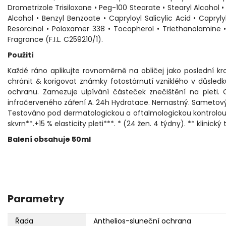
Drometrizole Trisiloxane • Peg-100 Stearate • Stearyl Alcohol
Alcohol • Benzyl Benzoate • Capryloyl Salicylic Acid • Capryl
Resorcinol • Poloxamer 338 • Tocopherol • Triethanolamine
Fragrance (F.I.L. C259210/1).
Použití
Každé ráno aplikujte rovnoměrně na obličej jako poslední k
chránit & korigovat známky fotostárnutí vzniklého v důsledk
ochranu. Zamezuje ulpívání částeček znečištění na pleti.
infračerveného záření A. 24h Hydratace. Nemastný. Sametový
Testováno pod dermatologickou a oftalmologickou kontrolou. 
skvrn**.+15 % elasticity pleti***. * (24 žen. 4 týdny). ** klinick
Balení obsahuje 50ml
Parametry
Řada
Anthelios-sluneční ochrana