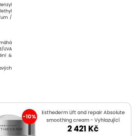
Benzyl
lethyl
rfum /
Pomáhá
VB/UVA
tění &
mavých
Esthederm Lift and repair Absolute
-10%
smoothing cream - Vyhlazující
2 421 Kč
krém