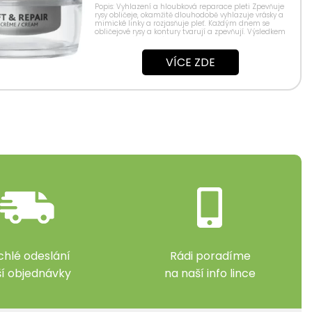
Popis: Vyhlazení a hloubková reparace pleti Zpevňuje
rysy obličeje, okamžitě dlouhodobě vyhlazuje vrásky a
mimické linky a rozjasňuje pleť. Každým dnem se
obličejové rysy a kontury tvarují a zpevňují. Výsledkem
je okamžité vypnutí pleti...
VÍCE ZDE
chlé odeslání
Rádi poradíme
ší objednávky
na naší info lince