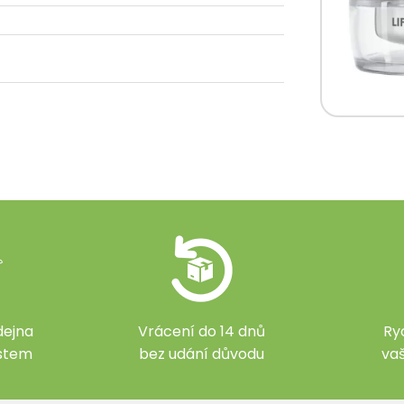
ejna
Vrácení do 14 dnů
Ry
ístem
bez udání důvodu
va