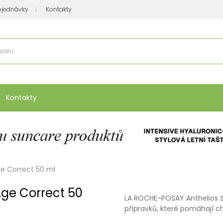
bjednávky
Kontakty
se nakupuje
:
Vitamíny, minerály
Přípravky na atopický ekzém
Bio kos
Kontakty
e Correct 50 ml
ge Correct 50
LA ROCHE-POSAY Anthelios 
přípravků, které pomáhají c