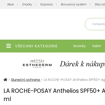
Akce
Značky
Doprava
Bonusový systém
Stav o
Aktuálně
VŠECHNY KATEGORIE
Novinky
Salón
>
Sluneční ochrana
>
LA ROCHE-POSAY Anthelios SPF50+ Ag
LA ROCHE-POSAY Anthelios SPF50+ A
ml