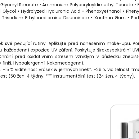
 • Glyceryl Stearate • Ammonium Polyacryloyldimethyl Taurate • 
yl Glycol • Hydrolyzed Hyaluronic Acid • Phenoxyethanol • Pheny
 • Trisodium Ethylenediamine Disuccinate • Xanthan Gum • Pa
rok své pečující rutiny. Aplikujte před nanesením make-upu. 
u každodenní expozice UV záření. Poskytuje širokospektrální U
 Chrání před oxidativním stresem vzniklým v důsledku znečiš
 finiš. Hypoalergenní. Nekomedogenní.
-15 % viditelnost vrásek & jemných linek*. -26 % viditelnost t
ý test (50 žen. 4 týdny. *** instrumentální test (24 žen. 4 týdny).