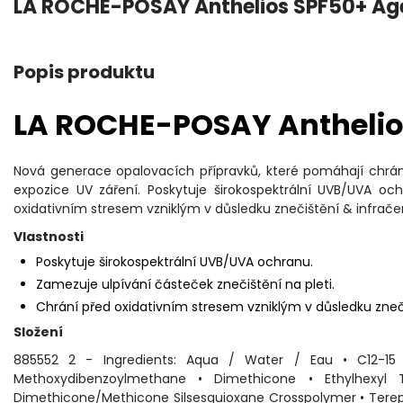
LA ROCHE-POSAY Anthelios SPF50+ Age
Popis produktu
LA ROCHE-POSAY Anthelios
Nová generace opalovacích přípravků, které pomáhají chrán
expozice UV záření. Poskytuje širokospektrální UVB/UVA oc
oxidativním stresem vzniklým v důsledku znečištění & infrač
Vlastnosti
Poskytuje širokospektrální UVB/UVA ochranu.
Zamezuje ulpívání částeček znečištění na pleti.
Chrání před oxidativním stresem vzniklým v důsledku zneč
Složení
885552 2 - Ingredients: Aqua / Water / Eau • C12-15 A
Methoxydibenzoylmethane • Dimethicone • Ethylhexyl T
Dimethicone/Methicone Silsesquioxane Crosspolymer • Terep