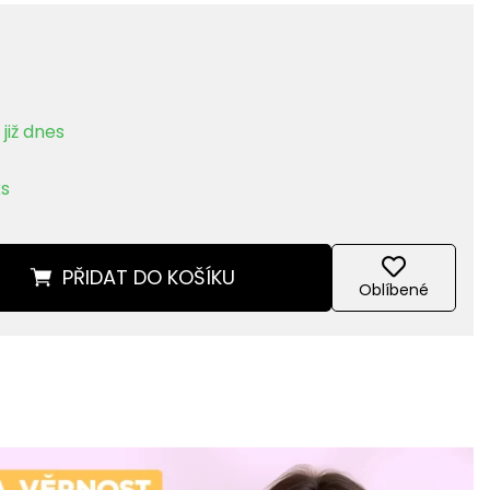
již dnes
ks
PŘIDAT
DO KOŠÍKU
Oblíbené