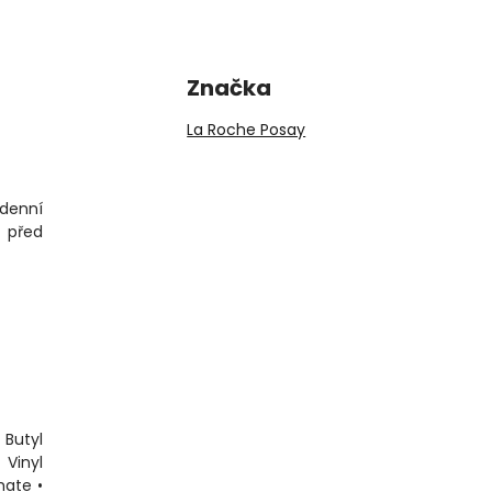
Značka
La Roche Posay
odenní
í před
Butyl
Vinyl
hate •