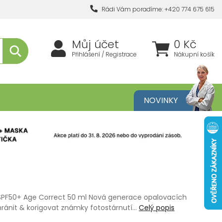
Rádi Vám poradíme: +420 774 675 615
Můj účet
0 Kč
Přihlášení / Registrace
Nákupní košík
metika
NOVINKY
SPF50+ Age Correct 50 ml Nová generace opalovacích
hránit & korigovat známky fotostárnutí…
Celý popis