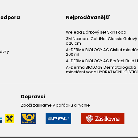
 Podpora
Nejprodávanější
Weleda Dárkový set Skin Food
3M Nexcare ColdHot Classic Gelový 
x 26 cm
A-DERMA BIOLOGY AC Čisticí micelá
návky
200 ml
A-DERMA BIOLOGY AC Perfect Fluid H
A-Derma BIOLOGY Dermatologická
micelární voda HYDRATAČNÍ-ČISTICÍ
Dopravci
Zboží zasíláme v pořádku a rychle