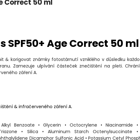
 Correct 50 ml
 SPF50+ Age Correct 50 ml
it & korigovat známky fotostárnutí vzniklého v důsledku každ
hranu. Zamezuje ulpívání částeček znečištění na pleti. Chrán
erveného záření A.
ištění & infračerveného záření A.
lkyl Benzoate • Glycerin • Octocrylene • Niacinamide • 
riazone • Silica • Aluminum Starch Octenylsuccinate • 
hthalylidene Dicamphor Sulfonic Acid • Potassium Cetyl Phosp