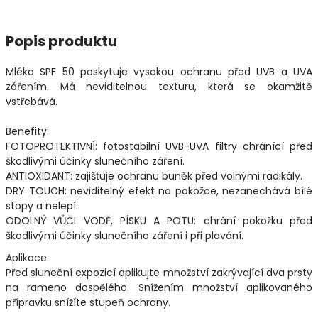
Popis produktu
Mléko SPF 50 poskytuje vysokou ochranu před UVB a UVA
zářením. Má neviditelnou texturu, která se okamžitě
vstřebává.
Benefity:
FOTOPROTEKTIVNÍ: fotostabilní UVB-UVA filtry chránící před
škodlivými účinky slunečního záření.
ANTIOXIDANT: zajišťuje ochranu buněk před volnými radikály.
DRY TOUCH: neviditelný efekt na pokožce, nezanechává bílé
stopy a nelepí.
ODOLNÝ VŮČI VODĚ, PÍSKU A POTU: chrání pokožku před
škodlivými účinky slunečního záření i při plavání.
Aplikace:
Před sluneční expozicí aplikujte množství zakrývající dva prsty
na rameno dospělého. Snížením množství aplikovaného
přípravku snížíte stupeň ochrany.