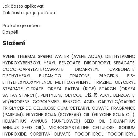
Jak často aplikovat:
Tak často, jak je potřeba
Pro koho je určen:
Dospělí
Složení
AVENE THERMAL SPRING WATER (AVENE AQUA). DIETHYLAMINO
HYDROXYBENZOYL HEXYL BENZOATE. DIISOPROPYL SEBACATE.
COCO-CAPRYLATE/CAPRATE. DICAPRYLYL CARBONATE.
DIETHYLHEXYL BUTAMIDO TRIAZONE. GLYCERIN. BIS-
ETHYLHEXYLOXYPHENOL METHOXYPHENYL TRIAZINE. GLYCERYL
STEARATE CITRATE. ORYZA SATIVA (RICE) STARCH (ORYZA
SATIVA STARCH). PENTYLENE GLYCOL. C12-15 ALKYL BENZOATE.
VP/EICOSENE COPOLYMER. BENZOIC ACID. CAPRYLIC/CAPRIC
TRIGLYCERIDE. CELLULOSE GUM. CETEARYL OLIVATE. FRAGRANCE
(PARFUM). GLYCINE SOJA (SOYBEAN) OIL (GLYCINE SOJA OIL).
HELIANTHUS ANNUUS (SUNFLOWER) SEED OIL (HELIANTHUS
ANNUUS SEED OIL). MICROCRYSTALLINE CELLULOSE. SODIUM
HYDROXIDE. SORBITAN OLIVATE. TOCOPHEROL. TOCOPHERYL