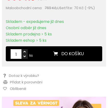
Maloobchodní cena:
769 Kč,
Ušetříte:
70 Kč (-9%)
Skladem - expedujeme již dnes
Osobní odběr již dnes
Skladem prodejna > 5 ks
Skladem eshop > 5 ks
DO KOŠÍKU
ks
Dotaz k výrobku?
Přidat k porovnání
Oblíbené