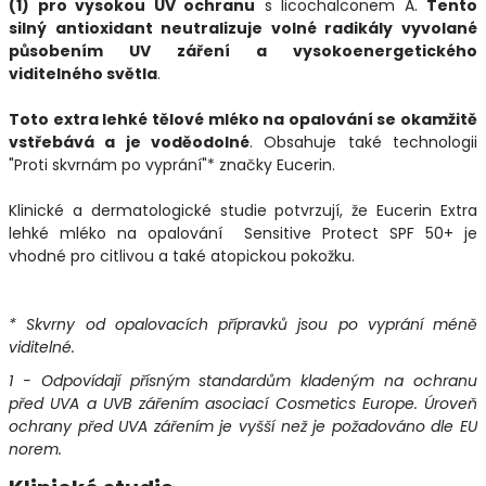
(1) pro vysokou UV ochranu
s licochalconem A.
Tento
silný antioxidant neutralizuje volné radikály vyvolané
působením UV záření a vysokoenergetického
viditelného světla
.
Toto extra lehké tělové mléko na opalování se okamžitě
vstřebává a je voděodolné
. Obsahuje také technologii
"Proti skvrnám po vyprání"* značky Eucerin.
Klinické a dermatologické studie potvrzují, že Eucerin Extra
lehké mléko na opalování Sensitive Protect SPF 50+ je
vhodné pro citlivou a také atopickou pokožku.
* Skvrny od opalovacích přípravků jsou po vyprání méně
viditelné.
1 - Odpovídají přísným standardům kladeným na ochranu
před UVA a UVB zářením asociací Cosmetics Europe. Úroveň
ochrany před UVA zářením je vyšší než je požadováno dle EU
norem.