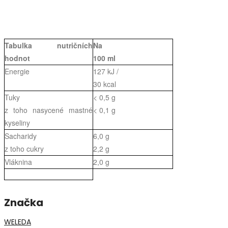
Tabulka nutričních
Na
hodnot
100 ml
Energie
127 kJ /
30 kcal
Tuky
< 0,5 g
z toho nasycené mastné
< 0,1 g
kyseliny
Sacharidy
6,0 g
z toho cukry
2,2 g
Vláknina
2,0 g
Značka
WELEDA