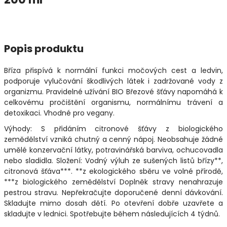
Popis produktu
Bříza přispívá k normální funkci močových cest a ledvin,
podporuje vylučování škodlivých látek i zadržované vody z
organizmu. Pravidelné užívání BIO Březové šťávy napomáhá k
celkovému pročištění organismu, normálnímu trávení a
detoxikaci. Vhodné pro vegany.
Výhody: S přidáním citronové šťávy z biologického
zemědělství vzniká chutný a cenný nápoj. Neobsahuje žádné
umělé konzervační látky, potravinářská barviva, ochucovadla
nebo sladidla. Složení: Vodný výluh ze sušených listů břízy**,
citronová šťáva***. **z ekologického sběru ve volné přírodě,
***z biologického zemědělství Doplněk stravy nenahrazuje
pestrou stravu. Nepřekračujte doporučené denní dávkování.
Skladujte mimo dosah dětí. Po otevření dobře uzavřete a
skladujte v lednici. Spotřebujte během následujících 4 týdnů.