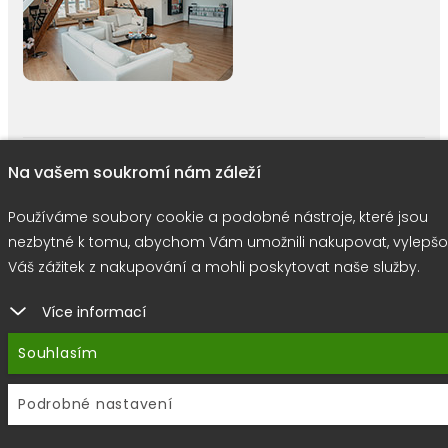
right © 2026 |
E-shop JEDNIČKY
|
Marketing
DOKTOR ESHOP
&
BA
Na vašem soukromí nám záleží
Používáme soubory cookie
Používáme soubory cookie a podobné nástroje, které jsou
nezbytné k tomu, abychom Vám umožnili nakupovat, vylepšo
Váš zážitek z nakupování a mohli poskytovat naše služby.
Více informací
Souhlasím
Podrobné nastavení