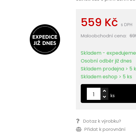
559 Kč
s DPH
Maloobchodní cena:
69
Skladem - expedujeme 
Osobní odběr již dnes
Skladem prodejna > 5 
Skladem eshop > 5 ks
ks
Dotaz k výrobku?
Přidat k porovnání