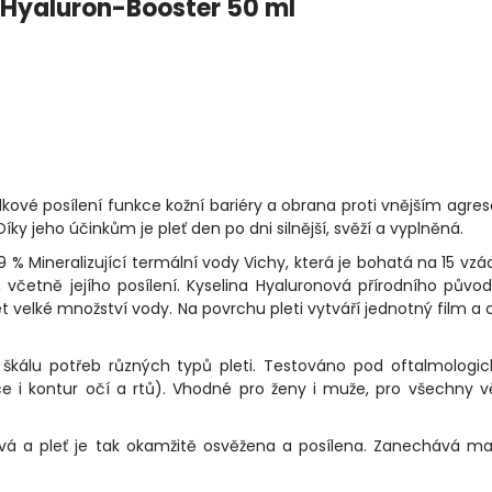
cí Hyaluron-Booster 50 ml
lkové posílení funkce kožní bariéry a obrana proti vnějším agre
 Díky jeho účinkům je pleť den po dni silnější, svěží a vyplněná.
9 % Mineralizující termální vody Vichy, která je bohatá na 15 vz
ů, včetně jejího posílení. Kyselina Hyaluronová přírodního půvo
t velké množství vody. Na povrchu pleti vytváří jednotný film a 
u škálu potřeb různých typů pleti. Testováno pod oftalmologi
e i kontur očí a rtů). Vhodné pro ženy i muže, pro všechny 
bává a pleť je tak okamžitě osvěžena a posílena. Zanechává m