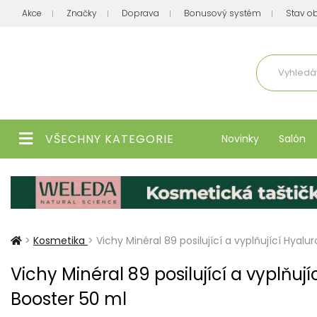
Akce
Značky
Doprava
Bonusový systém
Stav o
Aktuálně
VŠECHNY KATEGORIE
Novinky
Salón
>
Kosmetika
>
Vichy Minéral 89 posilující a vyplňující Hyal
Vichy Minéral 89 posilující a vyplňuj
Booster 50 ml