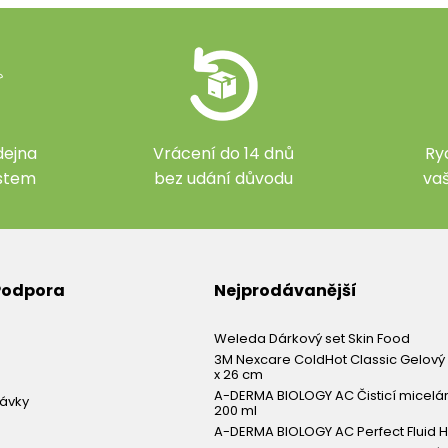
ejna
Vrácení do 14 dnů
Ry
ístem
bez udání důvodu
va
 Podpora
Nejprodávanější
Weleda Dárkový set Skin Food
3M Nexcare ColdHot Classic Gelový 
x 26 cm
A-DERMA BIOLOGY AC Čisticí micelá
návky
200 ml
A-DERMA BIOLOGY AC Perfect Fluid H