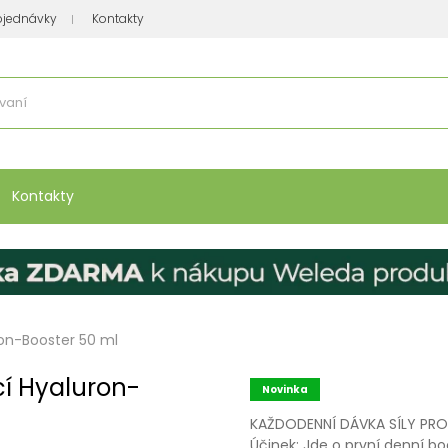
bjednávky
Kontakty
se nakupuje
:
Vitamíny, minerály
Přípravky na atopický ekzém
Bio kos
Kontakty
uron-Booster 50 ml
ící Hyaluron-
Novinka
KAŽDODENNÍ DÁVKA SÍLY PRO
Účinek: Jde o první denní bo