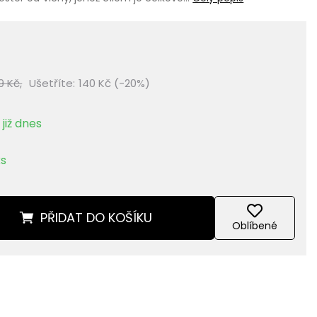
9 Kč,
Ušetříte:
140 Kč (-20%)
již dnes
ks
PŘIDAT
DO KOŠÍKU
Oblíbené