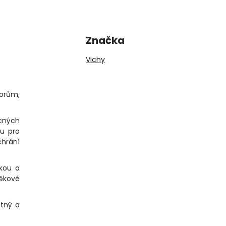
Značka
Vichy
sorům,
ácných
du pro
chrání
ckou a
věkové
atný a