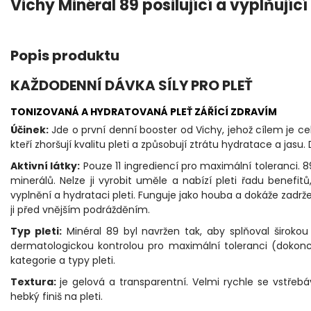
Vichy Minéral 89 posilující a vyplňují
Popis produktu
KAŽDODENNÍ DÁVKA SÍLY PRO PLEŤ
TONIZOVANÁ A HYDRATOVANÁ PLEŤ ZÁŘÍCÍ ZDRAVÍM
Účinek:
Jde o první denní booster od Vichy, jehož cílem je ce
kteří zhoršují kvalitu pleti a způsobují ztrátu hydratace a jasu.
Aktivní látky:
Pouze 11 ingrediencí pro maximální toleranci. 8
minerálů. Nelze ji vyrobit uměle a nabízí pleti řadu benefit
vyplnění a hydrataci pleti. Funguje jako houba a dokáže zadrže
ji před vnějším podrážděním.
Typ pleti:
Minéral 89 byl navržen tak, aby splňoval široko
dermatologickou kontrolou pro maximální toleranci (dokonc
kategorie a typy pleti.
Textura:
je gelová a transparentní. Velmi rychle se vstře
hebký finiš na pleti.