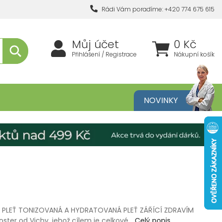
Rádi Vám poradíme: +420 774 675 615
Můj účet
0 Kč
Přihlášení / Registrace
Nákupní košík
metika
NOVINKY
 PLEŤ TONIZOVANÁ A HYDRATOVANÁ PLEŤ ZÁŘÍCÍ ZDRAVÍM
oster od Vichy, jehož cílem je celkové…
Celý popis