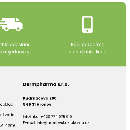
chlé odeslání
Rádi poradíme
ší objednávky
na naší info lince
Dermpharma s.r.o.
Kudrnáčova 280
obklad 11
549 31 Hronov
rní voda
Infolinka:
+420 774 675 615
E-mail:
info@hronovska-lekarna.cz
.A. 40ml