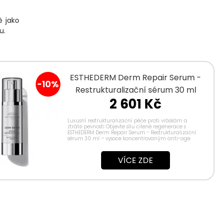
ě jako
u.
ESTHEDERM Derm Repair Serum -
-10%
Restrukturalizační sérum 30 ml
2 601 Kč
Luxusní restrukturalizační péče proti vráskám a
ztrátě pevnosti Objevte sílu cílené regenerace s
ESTHEDERM Derm Repair Serum - Restrukturalizační
sérum 30 ml – vysoce koncentrovaným anti-age
sérem, které bylo vyvinuto pro obnovu pevnosti,...
VÍCE ZDE