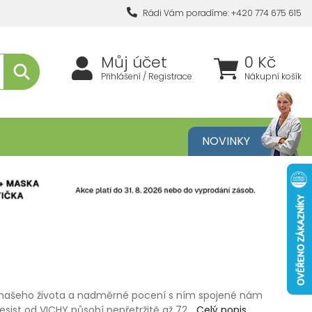
Rádi Vám poradíme: +420 774 675 615
Můj účet
0 Kč
Přihlášení / Registrace
Nákupní košík
metika
NOVINKY
í našeho života a nadměrné pocení s ním spojené nám
Resist od VICHY působí nepřetržitě až 72…
Celý popis