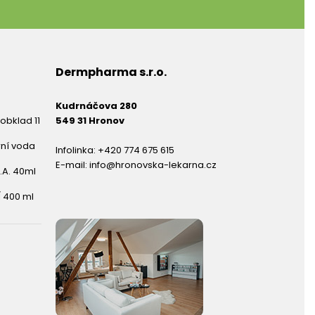
Dermpharma s.r.o.
Kudrnáčova 280
obklad 11
549 31 Hronov
rní voda
Infolinka:
+420 774 675 615
E-mail:
info@hronovska-lekarna.cz
.A. 40ml
 400 ml