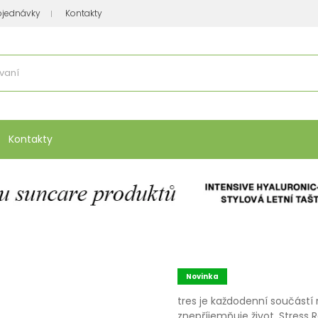
bjednávky
Kontakty
se nakupuje
:
Vitamíny, minerály
Přípravky na atopický ekzém
Bio kos
Kontakty
Novinka
tres je každodenní součást
znepříjemňuje život. Stress 