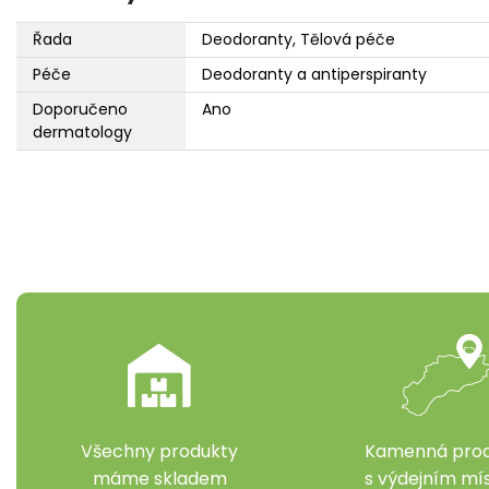
Řada
Deodoranty, Tělová péče
Péče
Deodoranty a antiperspiranty
Doporučeno
Ano
dermatology
Všechny produkty
Kamenná prod
máme skladem
s výdejním m