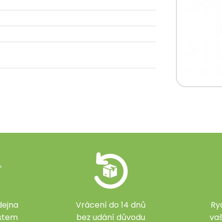
ejna
Vrácení do 14 dnů
Ry
ístem
bez udání důvodu
va