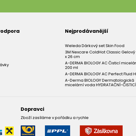
 Podpora
Nejprodávanější
Weleda Dárkový set Skin Food
3M Nexcare ColdHot Classic Gelový 
x 26 cm
A-DERMA BIOLOGY AC Čisticí micelá
návky
200 ml
A-DERMA BIOLOGY AC Perfect Fluid H
A-Derma BIOLOGY Dermatologická
micelární voda HYDRATAČNÍ-ČISTICÍ
Dopravci
Zboží zasíláme v pořádku a rychle