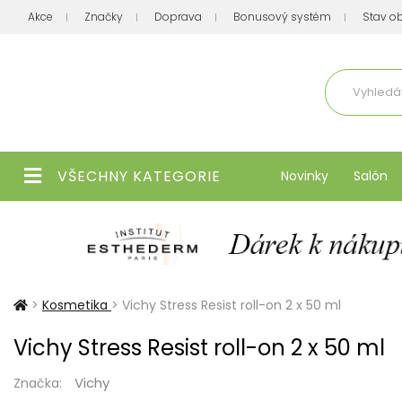
Akce
Značky
Doprava
Bonusový systém
Stav o
Aktuálně
VŠECHNY KATEGORIE
Novinky
Salón
>
Kosmetika
>
Vichy Stress Resist roll-on 2 x 50 ml
Vichy Stress Resist roll-on 2 x 50 ml
Vichy
Značka: