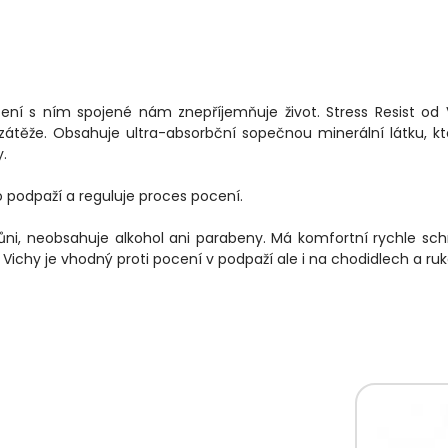
ení s ním spojené nám znepříjemňuje život. Stress Resist od
zátěže. Obsahuje ultra-absorbční sopečnou minerální látku, kt
.
o podpaží a reguluje proces pocení.
 vůni, neobsahuje alkohol ani parabeny. Má komfortní rychle sc
 Vichy je vhodný proti pocení v podpaží ale i na chodidlech a ru