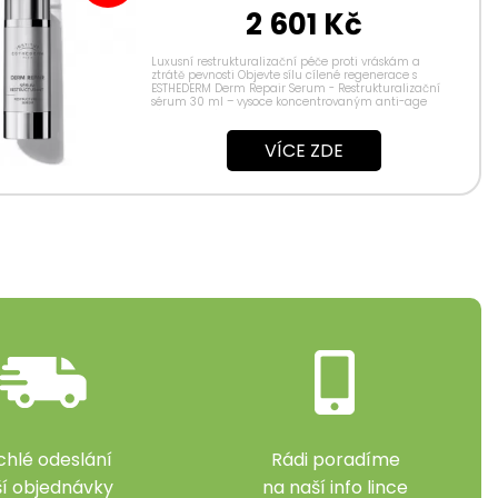
2 601 Kč
Luxusní restrukturalizační péče proti vráskám a
ztrátě pevnosti Objevte sílu cílené regenerace s
ESTHEDERM Derm Repair Serum - Restrukturalizační
sérum 30 ml – vysoce koncentrovaným anti-age
sérem, které bylo vyvinuto pro obnovu pevnosti,...
VÍCE ZDE
chlé odeslání
Rádi poradíme
ší objednávky
na naší info lince