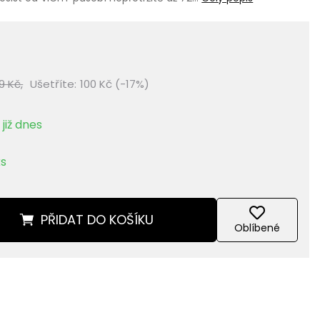
9 Kč,
Ušetříte:
100 Kč (-17%)
již dnes
ks
PŘIDAT
DO KOŠÍKU
Oblíbené