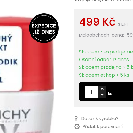
499 Kč
s DPH
Maloobchodní cena:
59
Skladem - expedujeme 
Osobní odběr již dnes
Skladem prodejna > 5 
Skladem eshop > 5 ks
ks
Dotaz k výrobku?
Přidat k porovnání