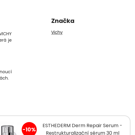
Značka
Vichy
 VICHY
erá je
hnoucí
kách.
ESTHEDERM Derm Repair Serum -
-10%
Restrukturalizační sérum 30 ml