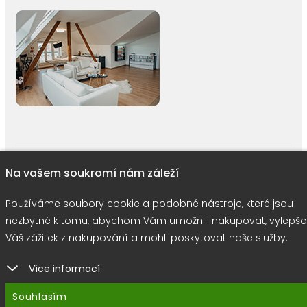
right © 2026 |
E-shop JEDNIČKY
|
Marketing
DOKTOR ESHOP
&
BA
Na vašem soukromí nám záleží
Používáme soubory cookie
Používáme soubory cookie a podobné nástroje, které jsou
nezbytné k tomu, abychom Vám umožnili nakupovat, vylepšo
Váš zážitek z nakupování a mohli poskytovat naše služby.
Více informací
Souhlasím