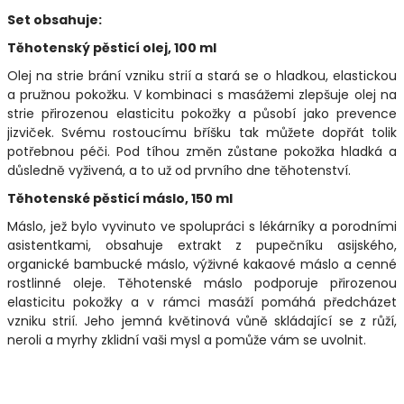
Set obsahuje:
Těhotenský pěsticí olej, 100 ml
Olej na strie brání vzniku strií a stará se o hladkou, elastickou
a pružnou pokožku. V kombinaci s masážemi zlepšuje olej na
strie přirozenou elasticitu pokožky a působí jako prevence
jizviček. Svému rostoucímu bříšku tak můžete dopřát tolik
potřebnou péči. Pod tíhou změn zůstane pokožka hladká a
důsledně vyživená, a to už od prvního dne těhotenství.
Těhotenské pěsticí máslo, 150 ml
Máslo, jež bylo vyvinuto ve spolupráci s lékárníky a porodními
asistentkami, obsahuje extrakt z pupečníku asijského,
organické bambucké máslo, výživné kakaové máslo a cenné
rostlinné oleje. Těhotenské máslo podporuje přirozenou
elasticitu pokožky a v rámci masáží pomáhá předcházet
vzniku strií. Jeho jemná květinová vůně skládající se z růží,
neroli a myrhy zklidní vaši mysl a pomůže vám se uvolnit.