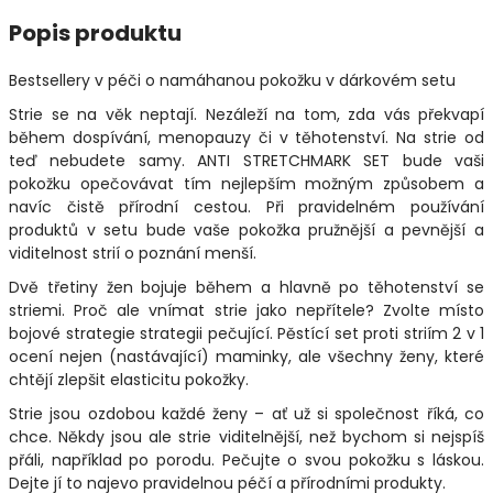
Popis produktu
Bestsellery v péči o namáhanou pokožku v dárkovém setu
Strie se na věk neptají. Nezáleží na tom, zda vás překvapí
během dospívání, menopauzy či v těhotenství. Na strie od
teď nebudete samy. ANTI STRETCHMARK SET bude vaši
pokožku opečovávat tím nejlepším možným způsobem a
navíc čistě přírodní cestou. Při pravidelném používání
produktů v setu bude vaše pokožka pružnější a pevnější a
viditelnost strií o poznání menší.
Dvě třetiny žen bojuje během a hlavně po těhotenství se
striemi. Proč ale vnímat strie jako nepřítele? Zvolte místo
bojové strategie strategii pečující. Pěstící set proti striím 2 v 1
ocení nejen (nastávající) maminky, ale všechny ženy, které
chtějí zlepšit elasticitu pokožky.
Strie jsou ozdobou každé ženy – ať už si společnost říká, co
chce. Někdy jsou ale strie viditelnější, než bychom si nejspíš
přáli, například po porodu. Pečujte o svou pokožku s láskou.
Dejte jí to najevo pravidelnou péčí a přírodními produkty.