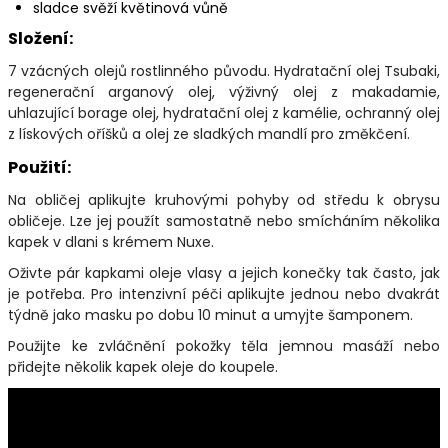
sladce svěží květinová vůně
Složení:
7 vzácných olejů rostlinného původu. Hydratační olej Tsubaki,
regenerační arganový olej, výživný olej z makadamie,
uhlazující borage olej, hydratační olej z kamélie, ochranný olej
z lískových oříšků a olej ze sladkých mandlí pro změkčení.
Použití:
Na obličej aplikujte kruhovými pohyby od středu k obrysu
obličeje. Lze jej použít samostatně nebo smícháním několika
kapek v dlani s krémem Nuxe.
Oživte pár kapkami oleje vlasy a jejich konečky tak často, jak
je potřeba. Pro intenzivní péči aplikujte jednou nebo dvakrát
týdně jako masku po dobu 10 minut a umyjte šamponem.
Použijte ke zvláčnění pokožky těla jemnou masáží nebo
přidejte několik kapek oleje do koupele.