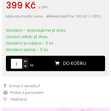
399 Kč
s DPH
Maloobchodní cena:
499 Kč,
Ušetříte:
100 Kč (-20%)
Skladem - expedujeme již dnes
Osobní odběr již dnes
Skladem prodejna > 5 ks
Skladem eshop > 5 ks
DO KOŠÍKU
ks
Dotaz k výrobku?
Přidat k porovnání
Oblíbené