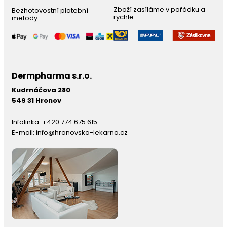
Zboží zasíláme v pořádku a
Bezhotovostní platební
rychle
metody
Dermpharma s.r.o.
Kudrnáčova 280
549 31 Hronov
Infolinka:
+420 774 675 615
E-mail:
info@hronovska-lekarna.cz