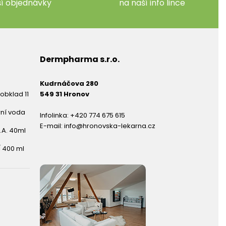
ší objednávky
na naší info lince
Dermpharma s.r.o.
Kudrnáčova 280
obklad 11
549 31 Hronov
rní voda
Infolinka:
+420 774 675 615
E-mail:
info@hronovska-lekarna.cz
.A. 40ml
 400 ml