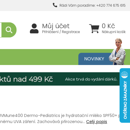
Rádi Vám poradíme: +420 774 675 615
Můj účet
0 Kč
Přihlášení / Registrace
Nákupní košík
metika
NOVINKY
UVMune400 Dermo-Pediatrics je hydratační mléko SPF50+ pro
lnnému UVA záření. Zachovává přirozenou…
Celý popis