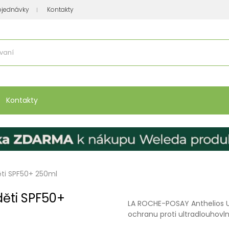
bjednávky
Kontakty
se nakupuje
:
Vitamíny, minerály
Přípravky na atopický ekzém
Bio kos
Kontakty
ti SPF50+ 250ml
ěti SPF50+
LA ROCHE-POSAY Anthelios 
ochranu proti ultradlouhov