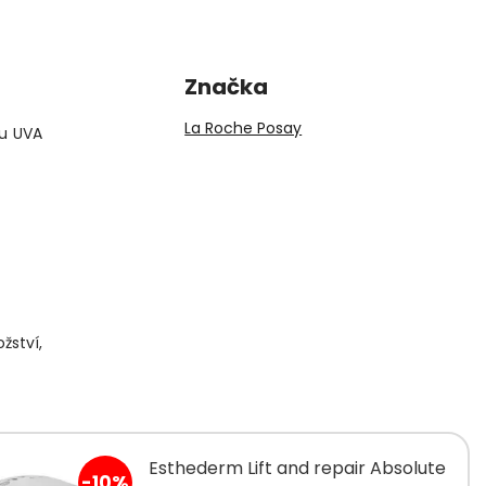
Značka
La Roche Posay
mu UVA
žství,
Esthederm Lift and repair Absolute
-10%