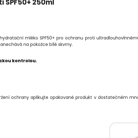
i SPF50+ 250ml
ydratační mléko SPF50+ pro ochranu proti ultradlouhovlnné
zanechává na pokožce bílé skvrny.
ckou kontrolou.
udržení ochrany aplikujte opakovaně produkt v dostatečném mno