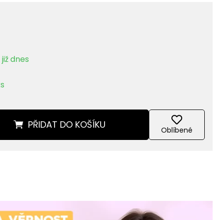
již dnes
ks
PŘIDAT
DO KOŠÍKU
Oblíbené