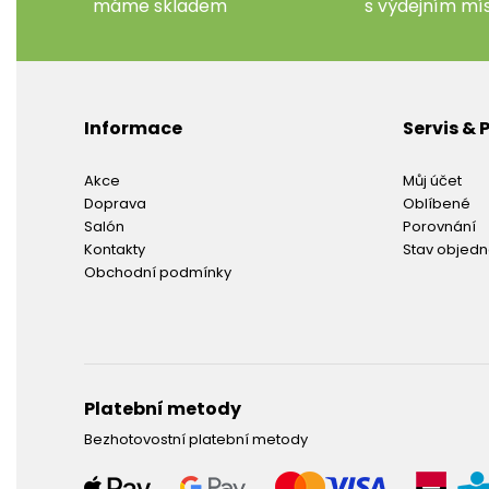
máme skladem
s výdejním m
Informace
Servis &
Akce
Můj účet
Doprava
Oblíbené
Salón
Porovnání
Kontakty
Stav objed
Obchodní podmínky
Platební metody
Bezhotovostní platební metody