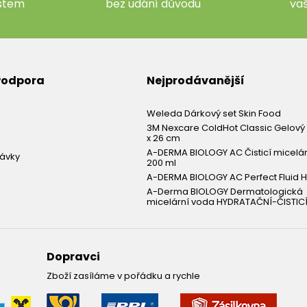
ístem
bez udání důvodu
va
 Podpora
Nejprodávanější
Weleda Dárkový set Skin Food
3M Nexcare ColdHot Classic Gelový 
x 26 cm
A-DERMA BIOLOGY AC Čisticí micelá
návky
200 ml
A-DERMA BIOLOGY AC Perfect Fluid H
A-Derma BIOLOGY Dermatologická
micelární voda HYDRATAČNÍ-ČISTICÍ
Dopravci
Zboží zasíláme v pořádku a rychle