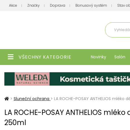
Akce
Značky
Doprava
Bonusový systém
Stav o
Aktuálně
VŠECHNY KATEGORIE
Novinky
Salón
>
Sluneční ochrana
>
LA ROCHE-POSAY ANTHELIOS mléko dě
LA ROCHE-POSAY ANTHELIOS mléko d
250ml