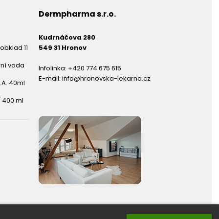
Dermpharma s.r.o.
Kudrnáčova 280
obklad 11
549 31 Hronov
rní voda
Infolinka:
+420 774 675 615
E-mail:
info@hronovska-lekarna.cz
.A. 40ml
 400 ml