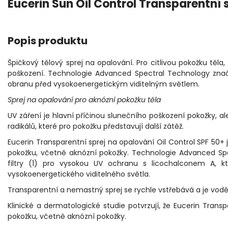
Eucerin Sun Oil Control Transparentní
Popis produktu
Špičkový tělový sprej na opalování. Pro citlivou pokožku těla
poškození. Technologie Advanced Spectral Technology značk
obranu před vysokoenergetickým viditelným světlem.
Sprej na opalování pro aknózní pokožku těla
UV záření je hlavní příčinou slunečního poškození pokožky, a
radikálů, které pro pokožku představují další zátěž.
Eucerin Transparentní sprej na opalování Oil Control SPF 50+ je
pokožku, včetně aknózní pokožky. Technologie Advanced Spe
filtry (1) pro vysokou UV ochranu s licochalconem A, kt
vysokoenergetického viditelného světla.
Transparentní a nemastný sprej se rychle vstřebává a je vod
Klinické a dermatologické studie potvrzují, že Eucerin Transp
pokožku, včetně aknózní pokožky.