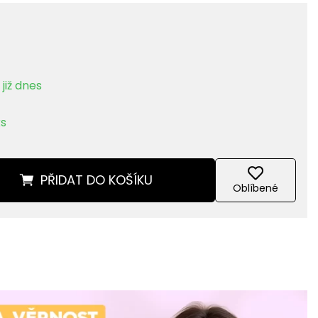
již dnes
ks
PŘIDAT
DO KOŠÍKU
Oblíbené