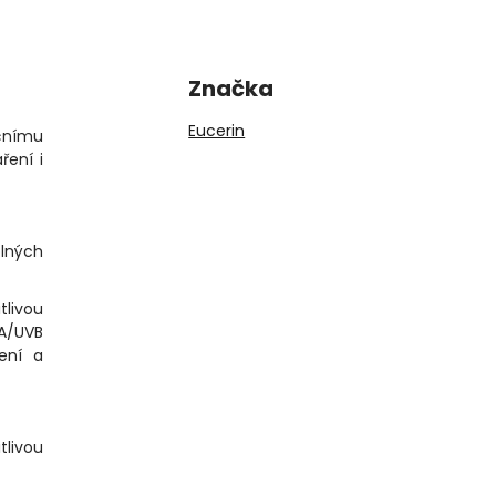
Značka
Eucerin
ečnímu
ření i
olných
tlivou
VA/UVB
ení a
tlivou