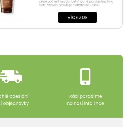
zářivé opálení bez slunce! Vhodné pro všechny typy
pleti, zároveň poskytuje hydratační účinek.
Samoopalovací...
VÍCE ZDE
chlé odeslání
Rádi poradíme
ší objednávky
na naší info lince