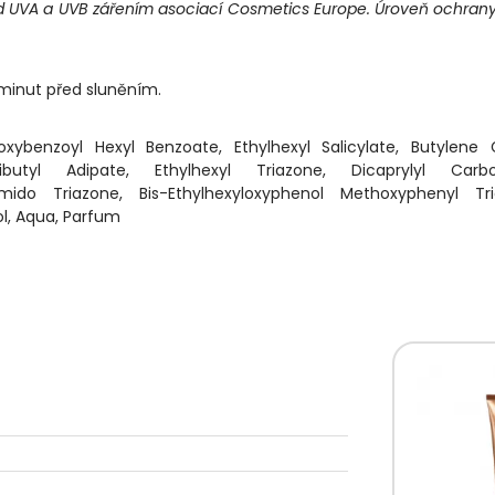
d UVA a UVB zářením asociací Cosmetics Europe. Úroveň ochran
 minut před sluněním.
oxybenzoyl Hexyl Benzoate, Ethylhexyl Salicylate, Butylene 
 Dibutyl Adipate, Ethylhexyl Triazone, Dicaprylyl Carbo
mido Triazone, Bis-Ethylhexyloxyphenol Methoxyphenyl Tria
ol, Aqua, Parfum