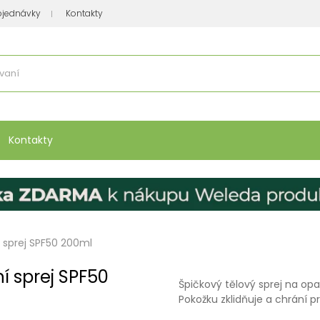
bjednávky
Kontakty
se nakupuje
:
Vitamíny, minerály
Přípravky na atopický ekzém
Bio kos
Kontakty
í sprej SPF50 200ml
í sprej SPF50
Špičkový tělový sprej na opa
Pokožku zklidňuje a chrání 