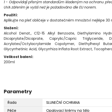
1 - Odpovídají přísným standardům kladeným na ochranu pře
UVA zářením je vyšší než je požadováno dle EU norem.
Použití:
Aplikujte na pleť obličeje v dostatečném množství nejlépe 30
Složení:
Alcohol Denat., C12-15 Alkyl Benzoate, Diethylamino Hydr
Dicaprylate/Dicaprate, Caprylic/Capric Triglyceride,
Acrylates/Octylacrylamide Copolymer, Diethylhexyl Buta
Glycyrrhetinic Acid, Glycyrrhiza Inflata Root Extract, Tocopher
Velikost balení:
200ml
Parametry
Řada
SLUNEČNÍ OCHRANA
Péče
Opalovací krémy na tělo