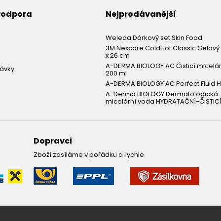
 Podpora
Nejprodávanější
Weleda Dárkový set Skin Food
3M Nexcare ColdHot Classic Gelový 
x 26 cm
A-DERMA BIOLOGY AC Čisticí micelá
návky
200 ml
A-DERMA BIOLOGY AC Perfect Fluid H
A-Derma BIOLOGY Dermatologická
micelární voda HYDRATAČNÍ-ČISTICÍ
Dopravci
Zboží zasíláme v pořádku a rychle