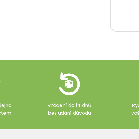
ejna
Vrácení do 14 dnů
Ry
ístem
bez udání důvodu
va