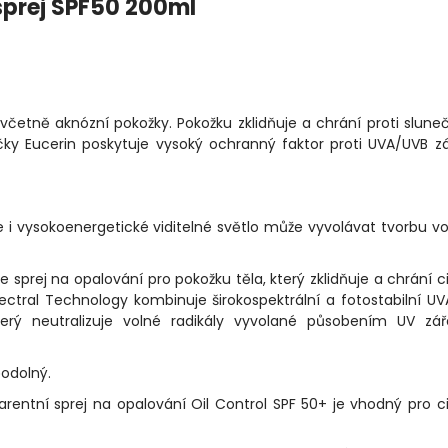
 sprej SPF50 200ml
, včetně aknózní pokožky. Pokožku zklidňuje a chrání proti slun
y Eucerin poskytuje vysoký ochranný faktor proti UVA/UVB zá
le i vysokoenergetické viditelné světlo může vyvolávat tvorbu v
 sprej na opalování pro pokožku těla, který zklidňuje a chrání ci
ctral Technology kombinuje širokospektrální a fotostabilní U
erý neutralizuje volné radikály vyvolané působením UV zář
ěodolný.
arentní sprej na opalování Oil Control SPF 50+ je vhodný pro ci