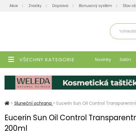
Akce
Značky
Doprava
Bonusový systém
Stav o
Aktuálně
VŠECHNY KATEGORIE
Novinky
Salón
>
Sluneční ochrana
>
Eucerin Sun Oil Control Transparentn
Eucerin Sun Oil Control Transparentn
200ml