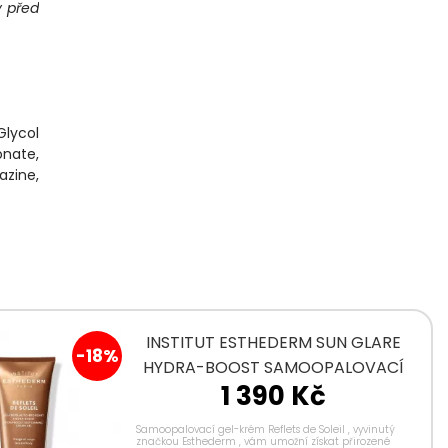
y před
Glycol
nate,
zine,
INSTITUT ESTHEDERM SUN GLARE
-18%
HYDRA-BOOST SAMOOPALOVACÍ
1 390 Kč
GEL-KRÉM
Samoopalovací gel-krém Reflets de Soleil , vyvinutý
značkou Esthederm , vám umožní získat přirozené