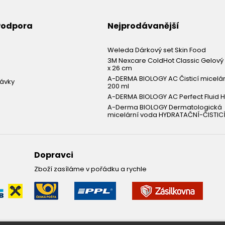
 Podpora
Nejprodávanější
Weleda Dárkový set Skin Food
3M Nexcare ColdHot Classic Gelový 
x 26 cm
A-DERMA BIOLOGY AC Čisticí micelá
návky
200 ml
A-DERMA BIOLOGY AC Perfect Fluid H
A-Derma BIOLOGY Dermatologická
micelární voda HYDRATAČNÍ-ČISTICÍ
Dopravci
Zboží zasíláme v pořádku a rychle