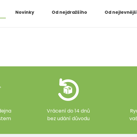
Novinky
Od nejdražšího
Od nejlevnějš
ejna
Vrácení do 14 dnů
Ry
ístem
bez udání důvodu
va