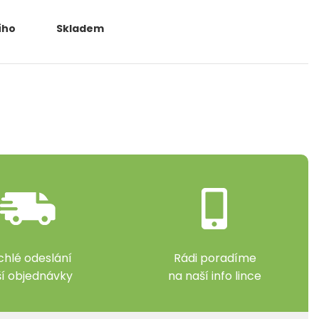
ího
Skladem
chlé odeslání
Rádi poradíme
ší objednávky
na naší info lince