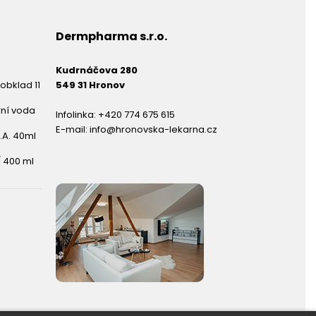
Dermpharma s.r.o.
Kudrnáčova 280
obklad 11
549 31 Hronov
rní voda
Infolinka:
+420 774 675 615
E-mail:
info@hronovska-lekarna.cz
.A. 40ml
 400 ml