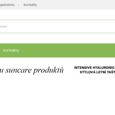
bjednávky
Kontakty
se nakupuje
:
Vitamíny, minerály
Přípravky na atopický ekzém
Bio kos
Kontakty