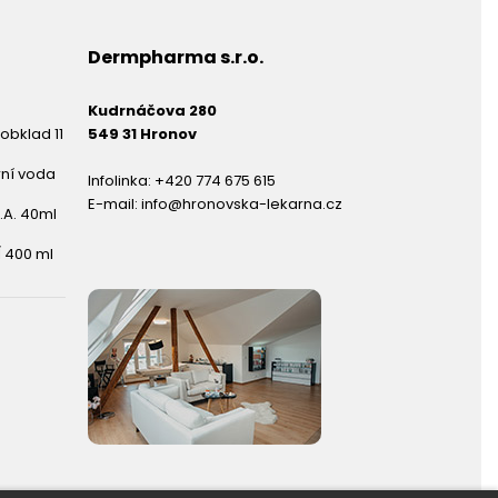
Dermpharma s.r.o.
Kudrnáčova 280
obklad 11
549 31 Hronov
rní voda
Infolinka:
+420 774 675 615
E-mail:
info@hronovska-lekarna.cz
.A. 40ml
 400 ml