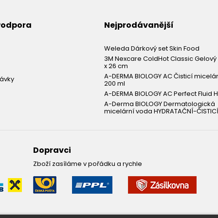
 Podpora
Nejprodávanější
Weleda Dárkový set Skin Food
3M Nexcare ColdHot Classic Gelový 
x 26 cm
A-DERMA BIOLOGY AC Čisticí micelá
návky
200 ml
A-DERMA BIOLOGY AC Perfect Fluid H
A-Derma BIOLOGY Dermatologická
micelární voda HYDRATAČNÍ-ČISTICÍ
Dopravci
Zboží zasíláme v pořádku a rychle