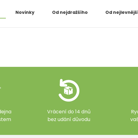
Novinky
Od nejdražšího
Od nejlevnějš
ejna
Vrácení do 14 dnů
Ry
ístem
bez udání důvodu
va