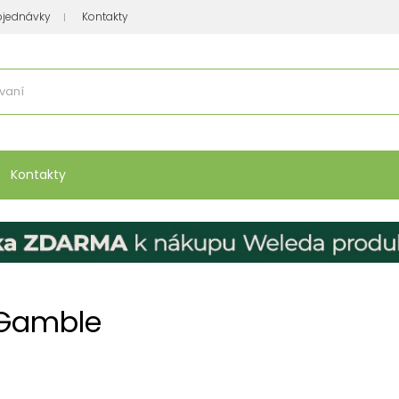
bjednávky
Kontakty
se nakupuje
:
Vitamíny, minerály
Přípravky na atopický ekzém
Bio kos
Kontakty
 Gamble