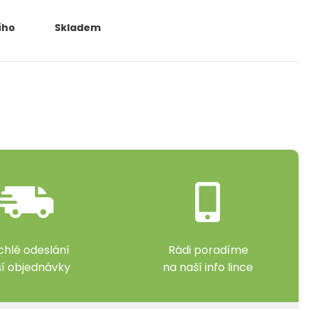
ího
Skladem
chlé odeslání
Rádi poradíme
ší objednávky
na naší info lince