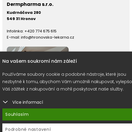
Dermpharma s.r.o.
Kudrnáčova 280
549 31 Hronov
Infolinka:
+420 774 675 615
E-mail:
info@hronovska-lekarna.cz
Na vašem soukromí nám záleží
Používáme soubory cookie a podobné nástroje, které jsou
nezbytné k tomu, abychom Vám umožnili nakupovat, vylepšo
Váš zážitek z nakupování a mohli poskytovat naše služby.
Více informací
right © 2026 |
E-shop JEDNIČKY
|
Marketing
DOKTOR ESHOP
&
BA
Souhlasím
Používáme soubory cookie
Podrobné nastavení