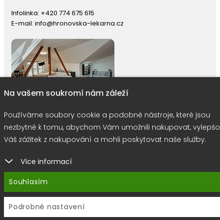
Infolinka:
+420 774 675 615
E-mail:
info@hronovska-lekarna.cz
Na vašem soukromí nám záleží
Používáme soubory cookie a podobné nástroje, které jsou
nezbytné k tomu, abychom Vám umožnili nakupovat, vylepšo
Váš zážitek z nakupování a mohli poskytovat naše služby.
right © 2026 |
E-shop JEDNIČKY
|
Marketing
DOKTOR ESHOP
&
BA
Používáme soubory cookie
Více informací
Souhlasím
Podrobné nastavení