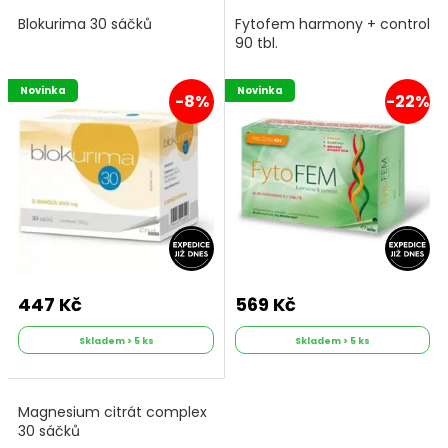
Blokurima 30 sáčků
Fytofem harmony + control
90 tbl.
Novinka
Novinka
-8%
-22%
447 Kč
569 Kč
Skladem > 5 ks
Skladem > 5 ks
Magnesium citrát complex
30 sáčků