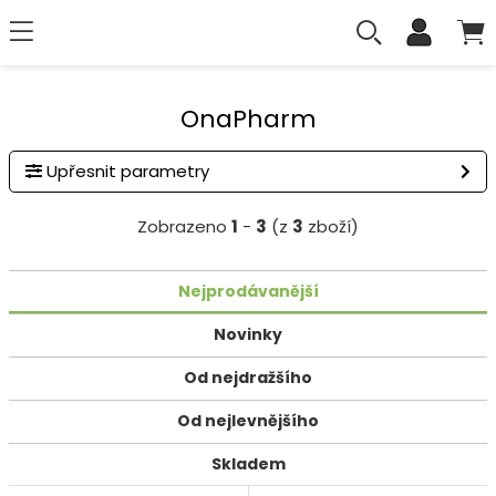
OnaPharm
Upřesnit parametry
Zobrazeno
1
-
3
(z
3
zboží)
Nejprodávanější
Novinky
Od nejdražšího
Od nejlevnějšího
Skladem