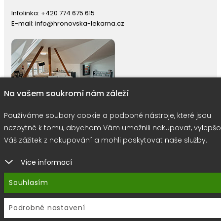
Infolinka:
+420 774 675 615
E-mail:
info@hronovska-lekarna.cz
Na vašem soukromí nám záleží
Používáme soubory cookie a podobné nástroje, které jsou
nezbytné k tomu, abychom Vám umožnili nakupovat, vylepšo
Váš zážitek z nakupování a mohli poskytovat naše služby.
right © 2026 |
E-shop JEDNIČKY
|
Marketing
DOKTOR ESHOP
&
BA
Používáme soubory cookie
Více informací
Souhlasím
Podrobné nastavení