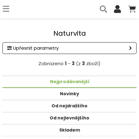
Naturvita
Upřesnit parametry
Zobrazeno
1
-
3
(z
3
zboží)
Nejprodávanější
Novinky
Od nejdražšího
Od nejlevnějšího
Skladem