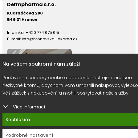
Dermpharma s.r.o.
Kudrnáčova 280
549 31 Hronov
Infolinka:
+420 774 675 615
E-mail:
info@hronovska-lekarna.cz
Na vašem soukromí nám záleží
Používáme soubory cookie a podobné nástroje, které jsou
nezbytné k tomu, abychom Vám umožnili nakupovat, vylepšo
Váš zážitek z nakupování a mohli poskytovat naše služby.
Více informací
right © 2026 |
E-shop JEDNIČKY
|
Marketing
DOKTOR ESHOP
&
BA
Souhlasím
Používáme soubory cookie
Podrobné nastavení