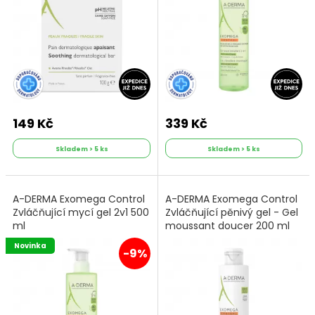
149 Kč
339 Kč
Skladem > 5 ks
Skladem > 5 ks
A-DERMA Exomega Control
A-DERMA Exomega Control
Zvláčňující mycí gel 2v1 500
Zvláčňující pěnivý gel - Gel
ml
moussant doucer 200 ml
Novinka
-9%