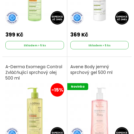
399 Kč
369 Kč
Skladem > 5 ks
Skladem > 5 ks
A-Derma Exomega Control
Avene Body jemný
Zvláčňující sprchový olej
sprchový gel 500 ml
500 ml
Novinka
-15%