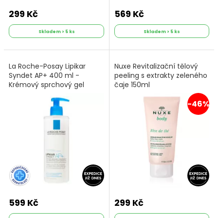
299 Kč
569 Kč
Skladem > 5 ks
Skladem > 5 ks
La Roche-Posay Lipikar
Nuxe Revitalizační tělový
Syndet AP+ 400 ml -
peeling s extrakty zeleného
Krémový sprchový gel
čaje 150ml
limitovaná edice
-46%
599 Kč
299 Kč