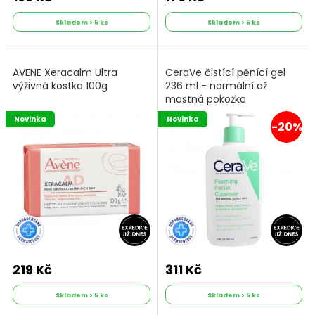
Skladem > 5 ks
Skladem > 5 ks
AVENE Xeracalm Ultra
CeraVe čistící pěnící gel
výživná kostka 100g
236 ml - normální až
mastná pokožka
Novinka
Novinka
-20%
219 Kč
311 Kč
Skladem > 5 ks
Skladem > 5 ks