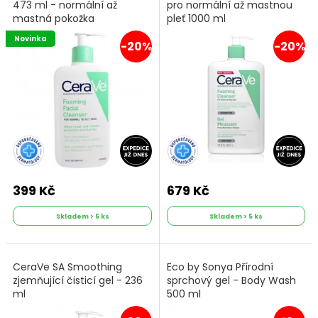
473 ml - normální až
pro normální až mastnou
mastná pokožka
pleť 1000 ml
Novinka
-20%
-20%
399 Kč
679 Kč
Skladem > 5 ks
Skladem > 5 ks
CeraVe SA Smoothing
Eco by Sonya Přírodní
zjemňující čisticí gel - 236
sprchový gel - Body Wash
ml
500 ml