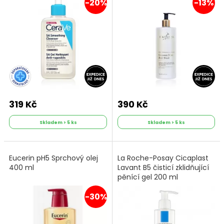
-20%
-13%
319 Kč
390 Kč
Skladem > 5 ks
Skladem > 5 ks
Eucerin pH5 Sprchový olej
La Roche-Posay Cicaplast
400 ml
Lavant B5 čisticí zklidňující
pěnící gel 200 ml
-30%