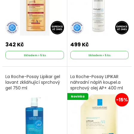
342 Kč
499 Kč
Skladem > 5 ks
Skladem > 5 ks
La Roche-Posay Lipikar gel
La Roche-Posay LIPIKAR
lavant zklidňující sprchový
náhradní náplň koupel.a
gel 750 ml
sprchový olej AP+ 400 ml
Novinka
-15%