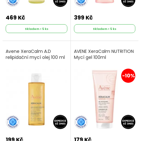
469 Kč
399 Kč
Skladem > 5 ks
Skladem > 5 ks
Avene XeraCalm A.D
AVENE XeraCalm NUTRITION
relipidační mycí olej 100 ml
Mycí gel 100ml
-10%
199 Kč
179 Kč