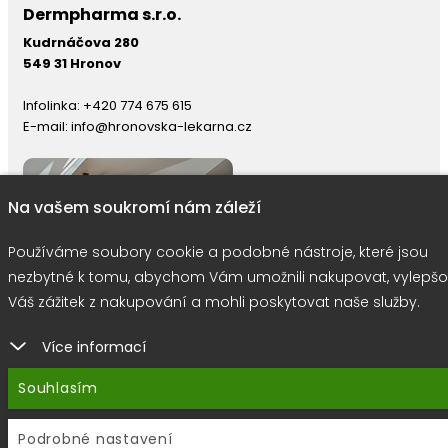
Dermpharma s.r.o.
Kudrnáčova 280
549 31 Hronov
Infolinka:
+420 774 675 615
E-mail:
info@hronovska-lekarna.cz
Na vašem soukromí nám záleží
Používáme soubory cookie a podobné nástroje, které jsou
nezbytné k tomu, abychom Vám umožnili nakupovat, vylepšo
Váš zážitek z nakupování a mohli poskytovat naše služby.
Více informací
right © 2026 |
E-shop JEDNIČKY
|
Marketing
DOKTOR ESHOP
&
BA
Souhlasím
Používáme soubory cookie
Podrobné nastavení