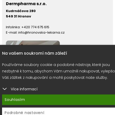
Dermpharma s.r.o.
Kudrnáčova 280
549 31 Hronov
Infolinka:
+420 774 675 615
E-mail:
info@hronovska-lekarna.cz
Na vašem soukromí nám záleží
Používáme soubory cookie a podobné nástroje, které jsou
nezbytné k tomu, abychom Vám umožnili nakupovat, vylepšo
Váš zážitek z nakupování a mohli poskytovat naše služby.
Více informací
right © 2026 |
E-shop JEDNIČKY
|
Marketing
DOKTOR ESHOP
&
BA
Souhlasím
Používáme soubory cookie
Podrobné nastavení