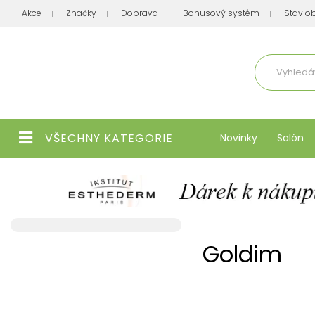
Akce
Značky
Doprava
Bonusový systém
Stav o
Aktuálně
VŠECHNY KATEGORIE
Novinky
Salón
Goldim