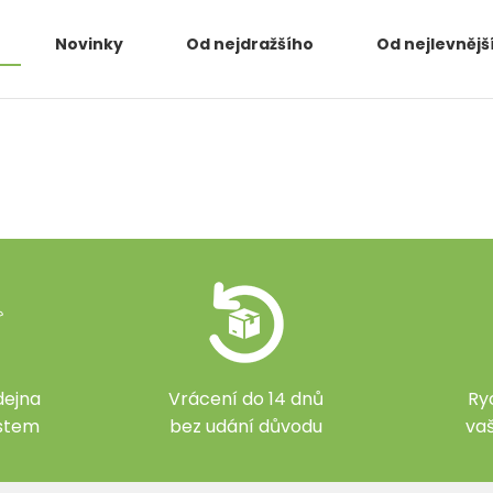
Novinky
Od nejdražšího
Od nejlevnějš
ejna
Vrácení do 14 dnů
Ry
ístem
bez udání důvodu
va