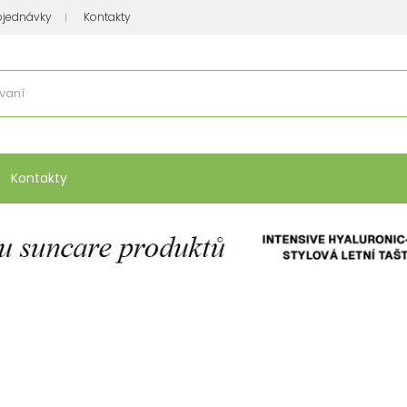
bjednávky
Kontakty
se nakupuje
:
Vitamíny, minerály
Přípravky na atopický ekzém
Bio kos
Kontakty