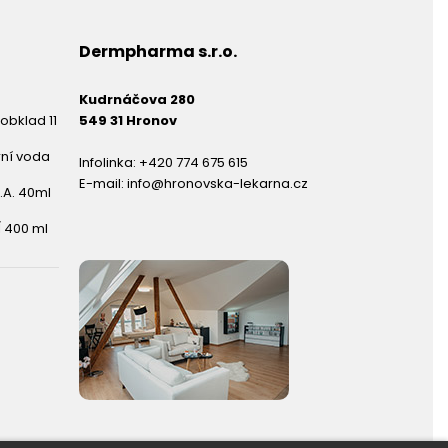
Dermpharma s.r.o.
Kudrnáčova 280
obklad 11
549 31 Hronov
rní voda
Infolinka:
+420 774 675 615
E-mail:
info@hronovska-lekarna.cz
.A. 40ml
 400 ml