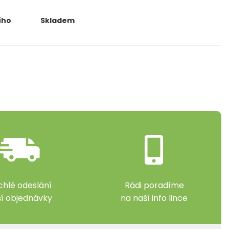
ího
Skladem
chlé odeslání
Rádi poradíme
ší objednávky
na naší info lince