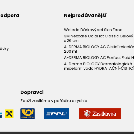
 Podpora
Nejprodávanější
Weleda Dárkový set Skin Food
3M Nexcare ColdHot Classic Gelový 
x 26 cm
A-DERMA BIOLOGY AC Čisticí micelá
návky
200 ml
A-DERMA BIOLOGY AC Perfect Fluid H
A-Derma BIOLOGY Dermatologická
micelární voda HYDRATAČNÍ-ČISTICÍ
Dopravci
Zboží zasíláme v pořádku a rychle