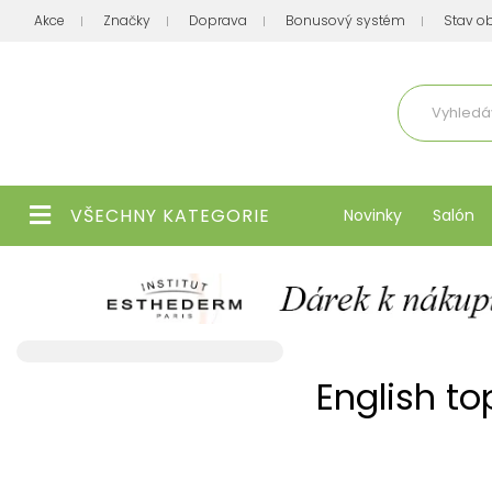
Akce
Značky
Doprava
Bonusový systém
Stav o
Aktuálně
VŠECHNY KATEGORIE
Novinky
Salón
English t