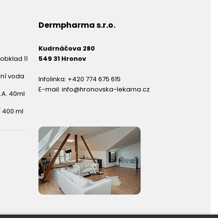
Dermpharma s.r.o.
Kudrnáčova 280
obklad 11
549 31 Hronov
rní voda
Infolinka:
+420 774 675 615
E-mail:
info@hronovska-lekarna.cz
.A. 40ml
 400 ml