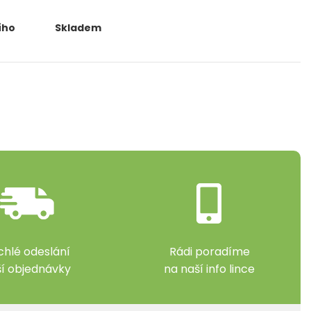
ího
Skladem
chlé odeslání
Rádi poradíme
ší objednávky
na naší info lince