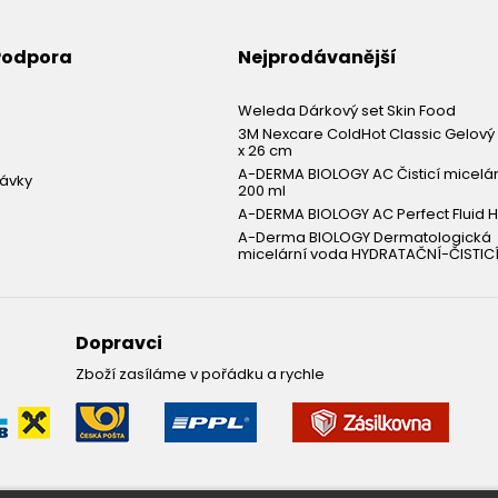
 Podpora
Nejprodávanější
Weleda Dárkový set Skin Food
3M Nexcare ColdHot Classic Gelový 
x 26 cm
A-DERMA BIOLOGY AC Čisticí micelá
návky
200 ml
A-DERMA BIOLOGY AC Perfect Fluid H
A-Derma BIOLOGY Dermatologická
micelární voda HYDRATAČNÍ-ČISTICÍ
Dopravci
Zboží zasíláme v pořádku a rychle