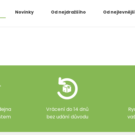
Novinky
Od nejdražšího
Od nejlevnějš
ejna
Vrácení do 14 dnů
Ry
ístem
bez udání důvodu
va