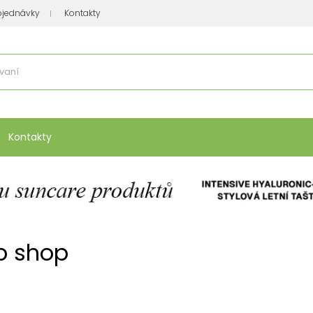
bjednávky
Kontakty
se nakupuje
:
Vitamíny, minerály
Přípravky na atopický ekzém
Bio kos
Kontakty
op shop