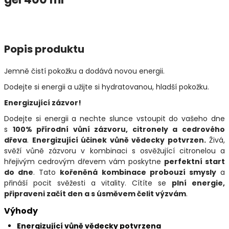
Popis produktu
Jemně čistí pokožku a dodává novou energii.
Dodejte si energii a užijte si hydratovanou, hladší pokožku.
Energizující zázvor!
Dodejte si energii a nechte slunce vstoupit do vašeho dne
s
100% přírodní vůní zázvoru, citronely a cedrového
dřeva
.
Energizující účinek vůně vědecky potvrzen.
Živá,
svěží vůně zázvoru v kombinaci s osvěžující citronelou a
hřejivým cedrovým dřevem vám poskytne
perfektní start
do dne
. Tato
kořeněná kombinace probouzí smysly
a
přináší pocit svěžesti a vitality. Cítíte se
plní energie,
připraveni začít den a s úsměvem čelit výzvám
.
Výhody
Energizující vůně vědecky potvrzena