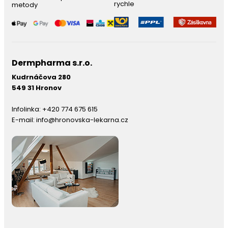
rychle
metody
Dermpharma s.r.o.
Kudrnáčova 280
549 31 Hronov
Infolinka:
+420 774 675 615
E-mail:
info@hronovska-lekarna.cz