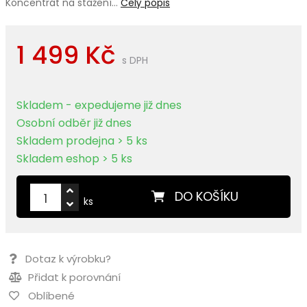
Koncentrát na stažení…
Celý popis
1 499 Kč
s DPH
Skladem - expedujeme již dnes
Osobní odběr již dnes
Skladem prodejna > 5 ks
Skladem eshop > 5 ks
DO KOŠÍKU
ks
Dotaz k výrobku?
Přidat k porovnání
Oblíbené