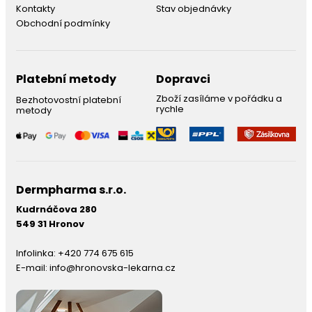
Kontakty
Stav objednávky
Obchodní podmínky
Platební metody
Dopravci
Zboží zasíláme v pořádku a
Bezhotovostní platební
rychle
metody
Dermpharma s.r.o.
Kudrnáčova 280
549 31 Hronov
Infolinka:
+420 774 675 615
E-mail:
info@hronovska-lekarna.cz