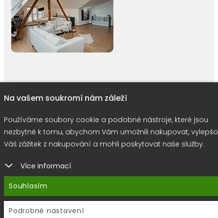
right © 2026 |
E-shop JEDNIČKY
|
Marketing
DOKTOR ESHOP
&
BA
Na vašem soukromí nám záleží
Používáme soubory cookie
Používáme soubory cookie a podobné nástroje, které jsou
nezbytné k tomu, abychom Vám umožnili nakupovat, vylepšo
Váš zážitek z nakupování a mohli poskytovat naše služby.
Více informací
Souhlasím
Podrobné nastavení