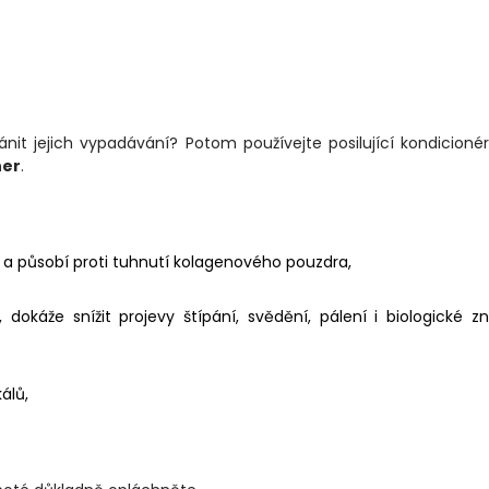
nit jejich vypadávání? Potom používejte posilující kondicionér
ner
.
!
i a působí proti tuhnutí kolagenového pouzdra,
, dokáže snížit projevy štípání, svědění, pálení i biologické 
álů,