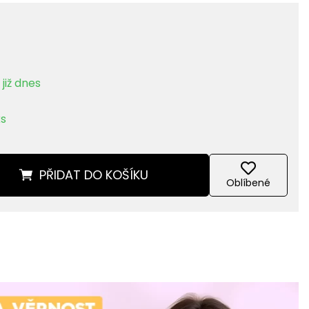
již dnes
ks
PŘIDAT
DO KOŠÍKU
Oblíbené