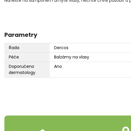
Naneste na šamponem umyté vlasy, nechte chvíli působit a 
Parametry
Řada
Dercos
Péče
Balzámy na vlasy
Doporučeno
Ano
dermatology