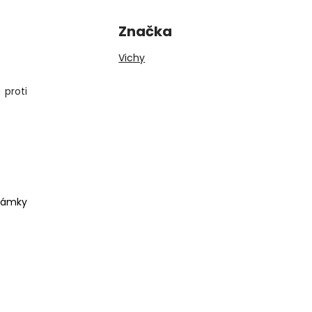
Značka
Vichy
 proti
známky