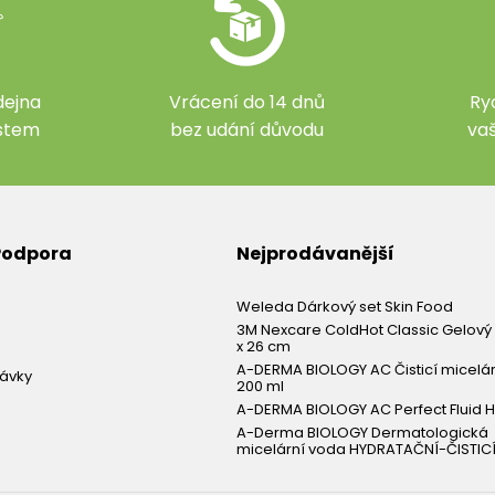
ejna
Vrácení do 14 dnů
Ry
ístem
bez udání důvodu
va
 Podpora
Nejprodávanější
Weleda Dárkový set Skin Food
3M Nexcare ColdHot Classic Gelový 
x 26 cm
A-DERMA BIOLOGY AC Čisticí micelá
návky
200 ml
A-DERMA BIOLOGY AC Perfect Fluid H
A-Derma BIOLOGY Dermatologická
micelární voda HYDRATAČNÍ-ČISTICÍ