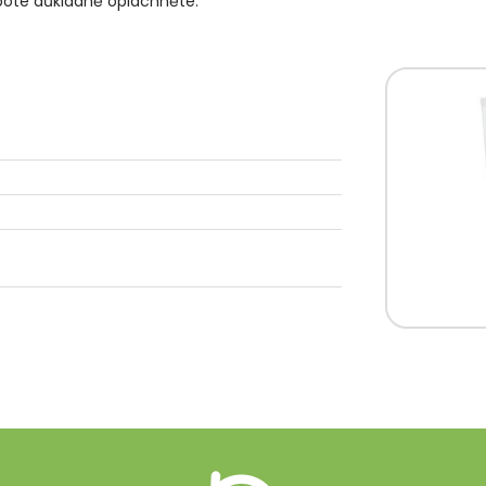
poté důkladně opláchněte.