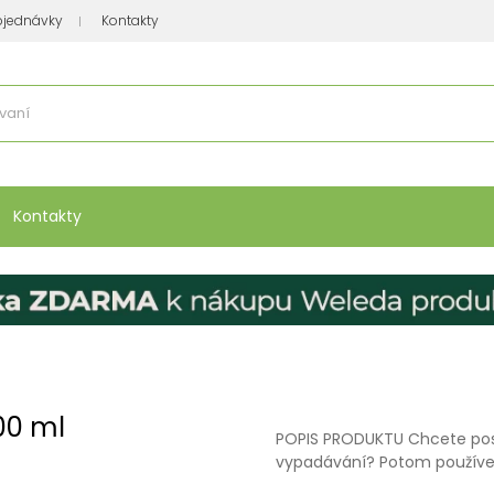
bjednávky
Kontakty
se nakupuje
:
Vitamíny, minerály
Přípravky na atopický ekzém
Bio kos
Kontakty
00 ml
POPIS PRODUKTU Chcete posíli
vypadávání? Potom používejt