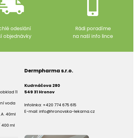
chlé odeslání
Rádi poradíme
ší objednávky
na naší info lince
Dermpharma s.r.o.
Kudrnáčova 280
obklad 11
549 31 Hronov
rní voda
Infolinka:
+420 774 675 615
E-mail:
info@hronovska-lekarna.cz
.A. 40ml
 400 ml