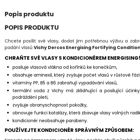
Popis produktu
POPIS PRODUKTU
Chcete posílit své vlasy, dodat jim potřebnou výživu a zabrá
padání vlasů
Vichy Dercos Energising Fortifying Conditio
CHRAŇTE SVÉ VLASY S KONDICIONÉREM ENERGISING
posiluje vlasová vlákna od kořínků ke konečkům,
obsahuje aminexil, který zvyšuje počet vlasů v růstové fáz
vitamíny PP, B5 a B6 zabraňují vypadávání vlasů,
termální voda z Vichy má zklidňující a posilující účinky
podráždění pleti,
zvyšuje obranyschopnost pokožky,
obnovuje funkci katalázy, která zbavuje vlasy volných radik
kondicionér neobsahuje parabeny.
POUŽÍVEJTE KONDICIONÉR SPRÁVNÝM ZPŮSOBEM: