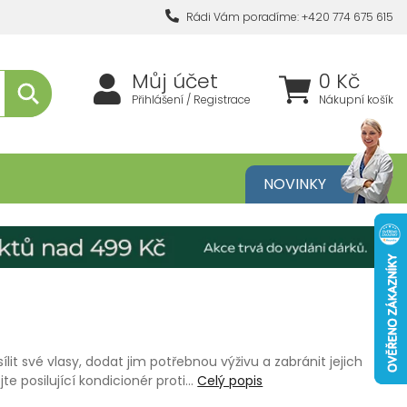
Rádi Vám poradíme: +420 774 675 615
Můj účet
0 Kč
Přihlášení / Registrace
Nákupní košík
metika
NOVINKY
t své vlasy, dodat jim potřebnou výživu a zabránit jejich
e posilující kondicionér proti…
Celý popis