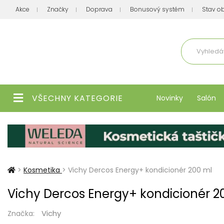
Akce
Značky
Doprava
Bonusový systém
Stav o
Aktuálně
VŠECHNY KATEGORIE
Novinky
Salón
>
Kosmetika
>
Vichy Dercos Energy+ kondicionér 200 ml
Vichy Dercos Energy+ kondicionér 2
Vichy
Značka: