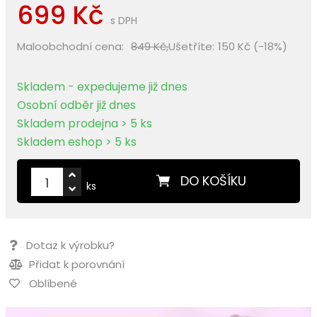
699 Kč
s DPH
Maloobchodní cena:
849 Kč,
Ušetříte:
150 Kč (-18%)
Skladem - expedujeme již dnes
Osobní odběr již dnes
Skladem prodejna > 5 ks
Skladem eshop > 5 ks
DO KOŠÍKU
ks
Dotaz k výrobku?
Přidat k porovnání
Oblíbené