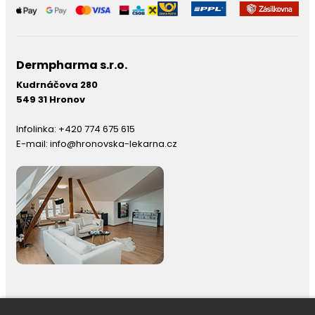
Dermpharma s.r.o.
Kudrnáčova 280
549 31 Hronov
Infolinka:
+420 774 675 615
E-mail:
info@hronovska-lekarna.cz