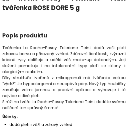
tvářenka ROSE DORE 5 g
Popis produktu
Tvářenka La Roche-Posay Toleriane Teint dodá vaší pleti
zdravou barvu a přirozený vzhled. Zdůrazní lícní kosti, zvýrazní
krásné rysy obličeje a udělá váš make-up dokonalým. Její
složení pamatuje i na intolerantní typy pletí se sklony k
alergickým reakcím.
Díky struktuře tvořené z mikrogranulí má tvářenka velkou
“výdrž“. Je hypoalergenní a neucpává póry. Nový typ houbičky
zaručuje velmi jemnou a precizní aplikaci a vyhovuje i té
nejvíce citlivé pleti.
S růží na tváře La Roche-Posay Toleriane Teint dodáte svému
nalíčení ten správný šmrnc!
Účinky:
dodá pleti svěží a zdravý vzhled