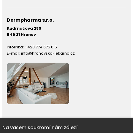
Dermpharma s.r.o.
Kudrnáčova 280
549 31 Hronov
Infolinka:
+420 774 675 615
E-mail:
info@hronovska-lekarna.cz
Na vašem soukromí nám záleží
right © 2026 |
E-shop JEDNIČKY
|
Marketing
DOKTOR ESHOP
&
BA