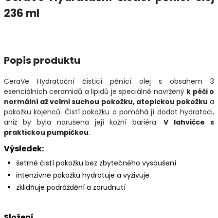
236 ml
Popis produktu
CeraVe Hydratační čisticí pěnící olej s obsahem 3
esenciálních ceramidů a lipidů je speciálně navržený
k péči o
normální až velmi suchou pokožku, atopickou pokožku
a
pokožku kojenců. Čistí pokožku a pomáhá jí dodat hydrataci,
aniž by byla narušena její kožní bariéra.
V lahvičce s
praktickou pumpičkou
.
Výsledek:
šetrně čistí pokožku bez zbytečného vysoušení
intenzivně pokožku hydratuje a vyživuje
zklidňuje podráždění a zarudnutí
Složení