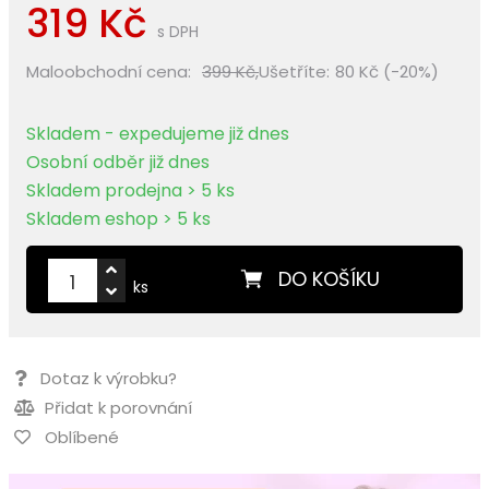
319 Kč
s DPH
Maloobchodní cena:
399 Kč,
Ušetříte:
80 Kč (-20%)
Skladem - expedujeme již dnes
Osobní odběr již dnes
Skladem prodejna > 5 ks
Skladem eshop > 5 ks
DO KOŠÍKU
ks
Dotaz k výrobku?
Přidat k porovnání
Oblíbené