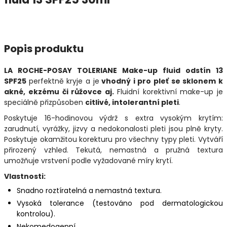
Popis produktu
LA ROCHE-POSAY TOLERIANE Make-up fluid odstín 13
SPF25
perfektně kryje a je
vhodný i pro pleť se sklonem k
akné, ekzému či růžovce aj.
Fluidní korektivní make-up je
speciálně přizpůsoben
citlivé, intolerantní pleti
.
Poskytuje 16-hodinovou výdrž s extra vysokým krytím:
zarudnutí, vyrážky, jizvy a nedokonalosti pleti jsou plně kryty.
Poskytuje okamžitou korekturu pro všechny typy pleti. Vytváří
přirozený vzhled. Tekutá, nemastná a pružná textura
umožňuje vrstvení podle vyžadované míry krytí.
Vlastnosti:
Snadno roztíratelná a nemastná textura.
Vysoká tolerance (testováno pod dermatologickou
kontrolou).
Nekomedogenní.