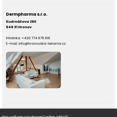
Dermpharma s.r.o.
Kudrnáčova 280
549 31 Hronov
Infolinka:
+420 774 675 615
E-mail:
info@hronovska-lekarna.cz
right © 2026 |
E-shop JEDNIČKY
|
Marketing
DOKTOR ESHOP
&
BA
Používáme soubory cookie