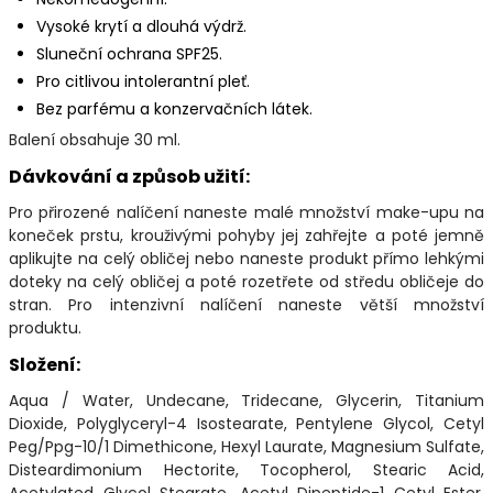
Vysoké krytí a dlouhá výdrž.
Sluneční ochrana SPF25.
Pro citlivou intolerantní pleť.
Bez parfému a konzervačních látek.
Balení obsahuje 30 ml.
Dávkování a způsob užití:
Pro přirozené nalíčení naneste malé množství make-upu na
koneček prstu, krouživými pohyby jej zahřejte a poté jemně
aplikujte na celý obličej nebo naneste produkt přímo lehkými
doteky na celý obličej a poté rozetřete od středu obličeje do
stran. Pro intenzivní nalíčení naneste větší množství
produktu.
Složení:
Aqua / Water, Undecane, Tridecane, Glycerin, Titanium
Dioxide, Polyglyceryl-4 Isostearate, Pentylene Glycol, Cetyl
Peg/Ppg-10/1 Dimethicone, Hexyl Laurate, Magnesium Sulfate,
Disteardimonium Hectorite, Tocopherol, Stearic Acid,
Acetylated Glycol Stearate, Acetyl Dipeptide-1 Cetyl Ester,