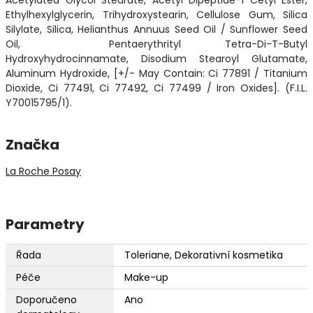
Ethylhexylglycerin, Trihydroxystearin, Cellulose Gum, Silica
Silylate, Silica, Helianthus Annuus Seed Oil / Sunflower Seed
Oil, Pentaerythrityl Tetra-Di-T-Butyl
Hydroxyhydrocinnamate, Disodium Stearoyl Glutamate,
Aluminum Hydroxide, [+/- May Contain: Ci 77891 / Titanium
Dioxide, Ci 77491, Ci 77492, Ci 77499 / Iron Oxides]. (F.I.L.
Y70015795/1).
Značka
La Roche Posay
Parametry
Řada
Toleriane, Dekorativní kosmetika
Péče
Make-up
Doporučeno
Ano