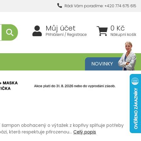
Rádi Vám poradíme: +420 774 675 615
Můj účet
0 Kč
Přihlášení / Registrace
Nákupní košík
metika
NOVINKY
í šampon obohacený o výtažek z kopřivy splňuje potřeby
ázi, která respektuje přirozenou…
Celý popis