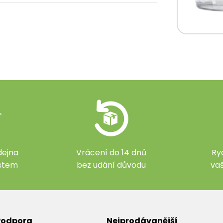
ejna
Vrácení do 14 dnů
Ry
ístem
bez udání důvodu
va
 Podpora
Nejprodávanější