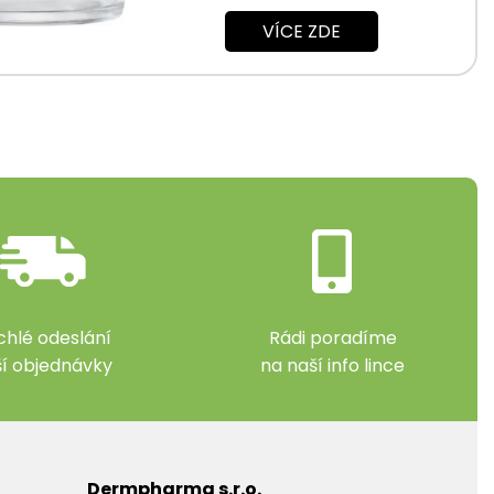
VÍCE ZDE
chlé odeslání
Rádi poradíme
ší objednávky
na naší info lince
Dermpharma s.r.o.