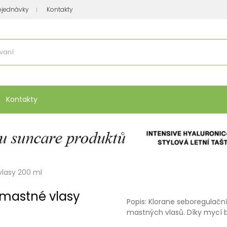
bjednávky
Kontakty
se nakupuje
:
Vitamíny, minerály
Přípravky na atopický ekzém
Bio kos
Kontakty
lasy 200 ml
 mastné vlasy
Popis: Klorane seboregulačn
mastných vlasů. Díky mycí b