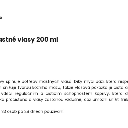
o
stné vlasy 200 ml
y splňuje potřeby mastných vlasů. Díky mycí bázi, která resp
 snižuje tvorbu kožního mazu, takže vlasová pokožka je čistá a
 vděčí regulačním a čisticím schopnostem kopřivy, která d
ka pročištěna a vlasy zůstanou vzdušné, což umožní snížit fre
u 33 osob po 28 dnech používání.