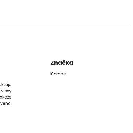
Značka
Klorane
ektuje
 vlasy
okáže
kvenci