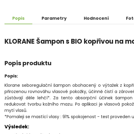
Popis
Parametry
Hodnocení
Fot
KLORANE Šampon s BIO kopřivou na ma
Popis produktu
Popis:
Klorane seboregulační šampon obohacený o výtažek z kopřiv
přirozenou rovnováhu vlasové pokožky, účinně čistí a zároveň
zůstávají déle lehčí*. Za tento absorpční účinek šampon
redukovat tvorbu kožního mazu. Po aplikaci je vlasová pokož
mytí vlasů.
*Pomaleji se mastící vlasy : 91% spokojenost - test proveden 
Výsledek: