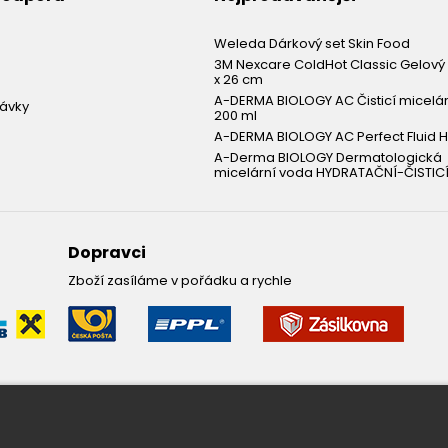
Weleda Dárkový set Skin Food
3M Nexcare ColdHot Classic Gelový 
x 26 cm
A-DERMA BIOLOGY AC Čisticí micelá
návky
200 ml
A-DERMA BIOLOGY AC Perfect Fluid H
A-Derma BIOLOGY Dermatologická
micelární voda HYDRATAČNÍ-ČISTICÍ
Dopravci
Zboží zasíláme v pořádku a rychle
Leták pravidelně k vám do sc