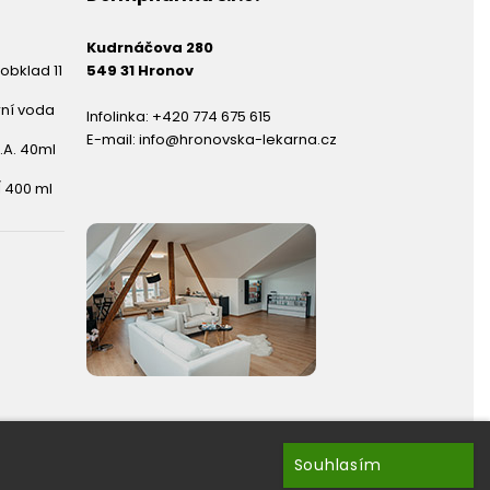
Kudrnáčova 280
obklad 11
549 31 Hronov
rní voda
Infolinka:
+420 774 675 615
E-mail:
info@hronovska-lekarna.cz
.A. 40ml
 400 ml
Souhlasím
hránky ?