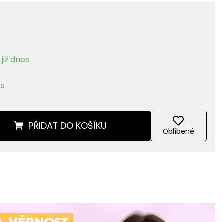
již dnes
ks
PŘIDAT
DO KOŠÍKU
Oblíbené