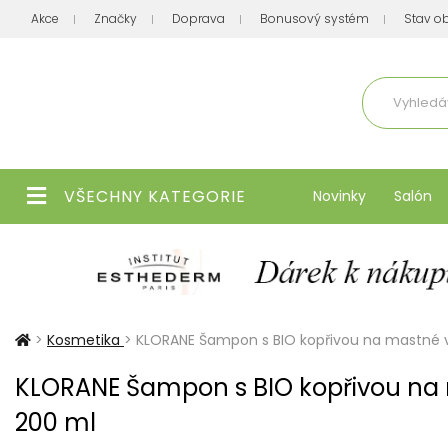
Akce
Značky
Doprava
Bonusový systém
Stav o
Aktuálně
VŠECHNY KATEGORIE
Novinky
Salón
>
Kosmetika
>
KLORANE Šampon s BIO kopřivou na mastné v
KLORANE Šampon s BIO kopřivou na
200 ml