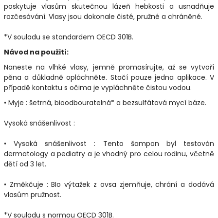
poskytuje vlasům skutečnou lázeň hebkosti a usnadňuje
rozčesávání. Vlasy jsou dokonale čisté, pružné a chráněné.
*V souladu se standardem OECD 301B.
Návod na použití:
Naneste na vlhké vlasy, jemně promasírujte, až se vytvoří
pěna a důkladně opláchněte. Stačí pouze jedna aplikace. V
případě kontaktu s očima je vypláchněte čistou vodou.
• Myje : šetrná, bioodbouratelná* a bezsulfátová mycí báze.
Vysoká snášenlivost :
• Vysoká snášenlivost : Tento šampon byl testován
dermatology a pediatry a je vhodný pro celou rodinu, včetně
dětí od 3 let.
• Změkčuje : BIo výtažek z ovsa zjemňuje, chrání a dodává
vlasům pružnost.
*V souladu s normou OECD 301B.