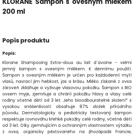
KLORANE Šampon s ovesným mlékem
200 ml
Popis produktu
Popis:
Klorane Shampooing Extra-doux au lait d´avoine - velmi
jemný šampon s ovesným mlékem. K dennímu použití.
Šampon s ovesným mlékem je určen pro každodenní mytí
vlasů, navrací jim hebkost, jas a krásu. Mléko získané z ovsa
zároveň zklidňuje a vyživuje vlasovou pokožku. Šampon s BIO
ovsem myje, zjemňuje a chrání pokožku hlavy a vlasy celé
rodiny včetně dětí od 3 let. Jeho bioodbouratelné složení* s
vysokou snášenlivostí obsahuje 87% složek přírodního
původu. Dermatologicky a pediatricky testovaný šampon
respektuje rovnováhu křehké pokožky celé rodiny, včetně dětí
od 3 let. Díky zjemňujícím a ochranným vlastnostem výtažku
z ovsa, organicky pěstovaného na jihozápadě Francie,