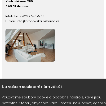
Kudrnáčova 280
549 31 Hronov
Infolinka:
+420 774 675 615
E-mail:
info@hronovska-lekarna.cz
right © 2026 |
E-shop JEDNIČKY
|
Marketing
DOKTOR ESHOP
&
BA
Na vašem soukromí nám záleží
Používáme soubory cookie
Používáme soubory cookie a podobné nástroje, které jsou
nezbytné k tomu, abychom Vám umožnili nakupovat, vylepšo