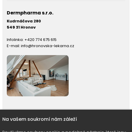
Dermpharma s.r.o.
Kudrnáčova 280
549 31 Hronov
Infolinka:
+420 774 675 615
E-mail:
info@hronovska-lekarna.cz
Na vašem soukromí nám záleží
right © 2026 |
E-shop JEDNIČKY
|
Marketing
DOKTOR ESHOP
&
BA
Používáme soubory cookie