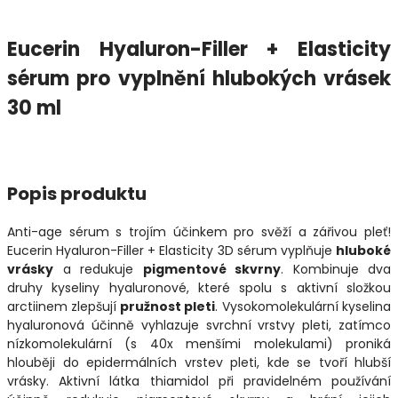
Eucerin Hyaluron-Filler + Elasticity
sérum pro vyplnění hlubokých vrásek
30 ml
Popis produktu
Anti-age sérum s trojím účinkem pro svěží a zářivou pleť!
Eucerin Hyaluron-Filler + Elasticity 3D sérum vyplňuje
hluboké
vrásky
a redukuje
pigmentové skvrny
. Kombinuje dva
druhy kyseliny hyaluronové, které spolu s aktivní složkou
arctiinem zlepšují
pružnost pleti
. Vysokomolekulární kyselina
hyaluronová účinně vyhlazuje svrchní vrstvy pleti, zatímco
nízkomolekulární (s 40x menšími molekulami) proniká
hlouběji do epidermálních vrstev pleti, kde se tvoří hlubší
vrásky. Aktivní látka thiamidol při pravidelném používání