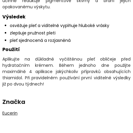
účinně redukuje pigmentové skvrny a brání jejich
opakovanému výskytu.
Výsledek
osvěžuje pleť a viditelně vyplňuje hluboké vrásky
zlepšuje pružnost pleti
pleť sjednocená a rozjasněná
Použití
Aplikujte na důkladně vyčištěnou pleť obličeje před
hydratačním krémem. Během jednoho dne použijte
maximálně 4 aplikace jakýchkoliv přípravků obsahujících
thiamidol. Při pravidelném používání první viditelné výsledky
již po dvou týdnech!
Značka
Eucerin