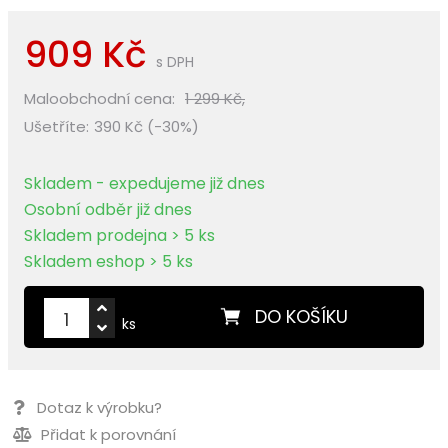
909 Kč
s DPH
Maloobchodní cena:
1 299 Kč,
Ušetříte:
390 Kč (-30%)
Skladem - expedujeme již dnes
Osobní odběr již dnes
Skladem prodejna > 5 ks
Skladem eshop > 5 ks
DO KOŠÍKU
ks
Dotaz k výrobku?
Přidat k porovnání