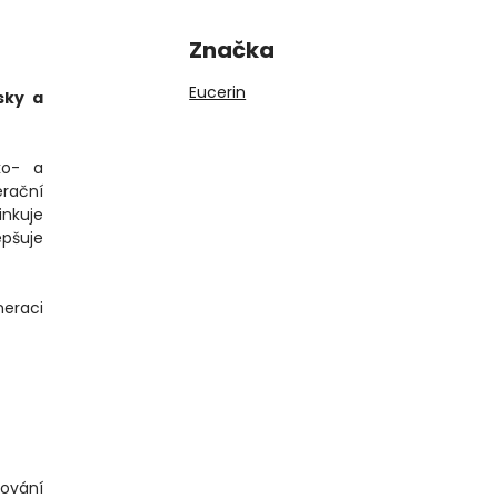
Značka
Eucerin
sky a
ko- a
erační
inkuje
epšuje
neraci
tování