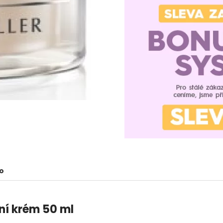
o
ční krém 50 ml