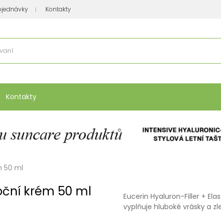
bjednávky
Kontakty
se nakupuje
:
Vitamíny, minerály
Přípravky na atopický ekzém
Bio kos
Kontakty
m 50 ml
Noční krém 50 ml
Eucerin Hyaluron-Filler + Ela
vyplňuje hluboké vrásky a zl