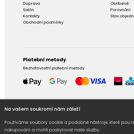
Doprava
Oblíbené
Salón
Porovnání
Kontakty
Stav objed
Obchodní podmínky
Platební metody
Bezhotovostní platební metody
Na vašem soukromí nám záleží
Potřebujete poradit ?
Používáme soubory cookie a podobné nástroje, které jsou n
Obraťte se na naší linku: +420 774 675 615
nakupování a mohli poskytovat naše služby.