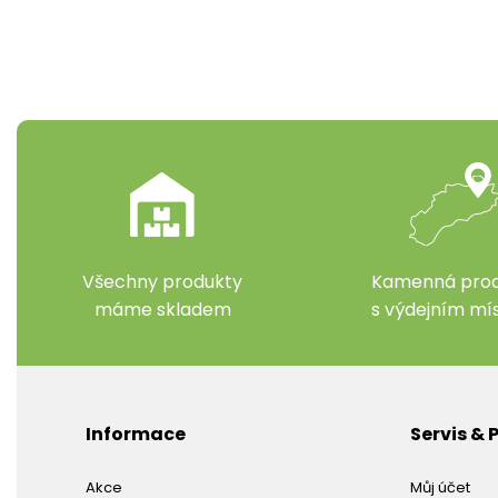
Všechny produkty
Kamenná prod
máme skladem
s výdejním m
Informace
Servis &
Akce
Můj účet