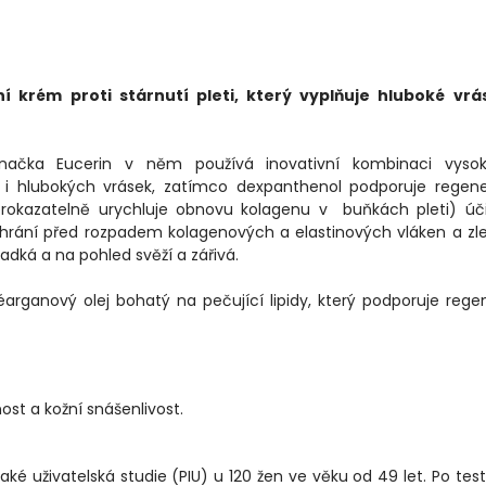
ní krém proti stárnutí pleti, který vyplňuje hluboké vrá
. Značka Eucerin v něm používá inovativní kombinaci vyso
ní i hlubokých vrásek, zatímco dexpanthenol podporuje regen
á prokazatelně urychluje obnovu kolagenu v buňkách pleti) úč
chrání před rozpadem kolagenových a elastinových vláken a zl
hladká a na pohled svěží a zářivá.
éarganový olej bohatý na pečující lipidy, který podporuje rege
ost a kožní snášenlivost.
aké uživatelská studie (PIU) u 120 žen ve věku od 49 let. Po tes