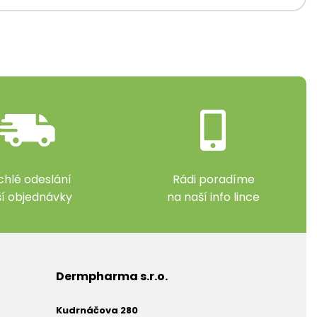
chlé odeslání
Rádi poradíme
ší objednávky
na naší info lince
Dermpharma s.r.o.
Kudrnáčova 280