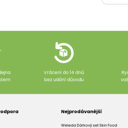
ejna
Vrácení do 14 dnů
Ry
ístem
bez udání důvodu
va
 Podpora
Nejprodávanější
Weleda Dárkový set Skin Food