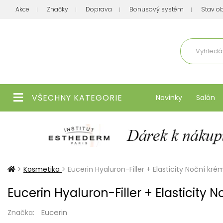
Akce
Značky
Doprava
Bonusový systém
Stav o
Aktuálně
VŠECHNY KATEGORIE
Novinky
Salón
>
Kosmetika
>
Eucerin Hyaluron-Filler + Elasticity Noční kré
Eucerin Hyaluron-Filler + Elasticity 
Eucerin
Značka: