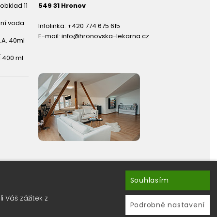
obklad 11
549 31 Hronov
rní voda
Infolinka:
+420 774 675 615
E-mail:
info@hronovska-lekarna.cz
.A. 40ml
 400 ml
Souhlasím
hránky ?
 Váš zážitek z
ru newsletterů.
Podrobné nastavení