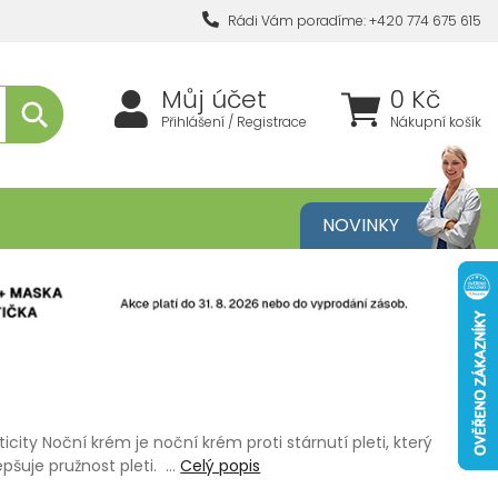
Rádi Vám poradíme: +420 774 675 615
Můj účet
0 Kč
Přihlášení / Registrace
Nákupní košík
metika
NOVINKY
sticity Noční krém je noční krém proti stárnutí pleti, který
epšuje pružnost pleti. …
Celý popis