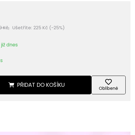
9 Kč,
Ušetříte:
225 Kč (-25%)
již dnes
ks
PŘIDAT
DO KOŠÍKU
Oblíbené