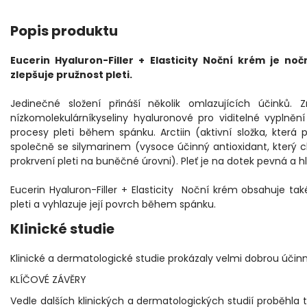
Popis produktu
Eucerin Hyaluron-Filler + Elasticity Noční krém je noč
zlepšuje pružnost pleti.
Jedinečné složení přináší několik omlazujících účinků
nízkomolekulárníkyseliny hyaluronové pro viditelné vyplně
procesy pleti během spánku. Arctiin (aktivní složka, kter
společně se silymarinem (vysoce účinný antioxidant, který 
prokrvení pleti na buněčné úrovni). Pleť je na dotek pevná a 
Eucerin Hyaluron-Filler + Elasticity Noční krém obsahuje tak
pleti a vyhlazuje její povrch během spánku.
Klinické studie
Klinické a dermatologické studie prokázaly velmi dobrou účinn
KLÍČOVÉ ZÁVĚRY
Vedle dalších klinických a dermatologických studií proběhla t