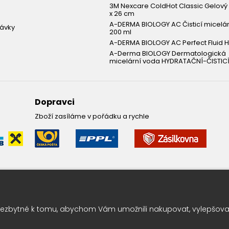
3M Nexcare ColdHot Classic Gelový 
x 26 cm
A-DERMA BIOLOGY AC Čisticí micelá
návky
200 ml
A-DERMA BIOLOGY AC Perfect Fluid H
A-Derma BIOLOGY Dermatologická
micelární voda HYDRATAČNÍ-ČISTICÍ
Dopravci
Zboží zasíláme v pořádku a rychle
Leták pravidelně k vám do sc
ezbytné k tomu, abychom Vám umožnili nakupovat, vylepšovali
Chcete vědět o výhodných nabídkách jako první ? Přihlašte se k odbě