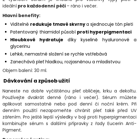
ideální
pro každodenní péči
– ráno i večer.
Hlavní benefity:
Viditelně
redukuje tmavé skvrny
a sjednocuje tón pleti
Patentovaný thiamidol působí
proti hyperpigmentaci
Hloubkově hydratuje
díky kyselině hyaluronové a
glycerinu
Lehké, nemastné složení se rychle vstřebává
Zanechává pleť hladkou, rozjasněnou a mladistvou
Objem balení: 30 ml.
Dávkování a způsob užití
Naneste na dobře vyčištěnou pleť obličeje, krku a dekoltu.
Používejte dvakrát denně (ráno i večer). Sérum můžete
aplikovat samostatně nebo pod denní či noční krém. Při
denním použití nezapomeňte chránit pleť také před UV
zářením. Pro ještě lepší výsledky v boji proti hyperpigmentaci
kombinujte sérum s dalšími přípravky z řady Eucerin Anti-
Pigment.