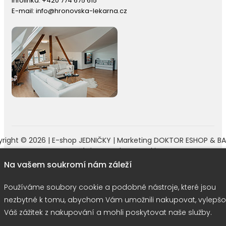
Infolinka:
+420 774 675 615
E-mail:
info@hronovska-lekarna.cz
right © 2026 |
E-shop JEDNIČKY
|
Marketing
DOKTOR ESHOP
&
BA
Používáme soubory cookie
Na vašem soukromí nám záleží
Používáme soubory cookie a podobné nástroje, které jsou
nezbytné k tomu, abychom Vám umožnili nakupovat, vylepšo
Váš zážitek z nakupování a mohli poskytovat naše služby.