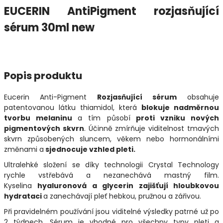
EUCERIN AntiPigment rozjasňující
sérum 30ml new
Popis produktu
Eucerin Anti-Pigment
Rozjasňující sérum
obsahuje
patentovanou látku thiamidol, která
blokuje nadměrnou
tvorbu melaninu
a tím působí
proti vzniku nových
pigmentových skvrn
. Účinně zmírňuje viditelnost tmavých
skvrn způsobených sluncem, věkem nebo hormonálními
změnami a
sjednocuje vzhled pleti.
Ultralehké složení se díky technologii Crystal Technology
rychle vstřebává a nezanechává mastný film.
Kyselina
hyaluronová a glycerin zajišťují hloubkovou
hydrataci
a zanechávají pleť hebkou, pružnou a zářivou.
Při pravidelném používání jsou viditelné výsledky patrné už po
2 týdnech. Sérum je vhodné pro všechny typy pleti a