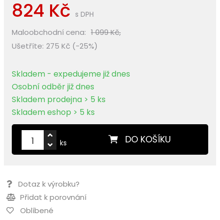
824 Kč
s DPH
Maloobchodní cena:
1 099 Kč,
Ušetříte:
275 Kč (-25%)
Skladem - expedujeme již dnes
Osobní odběr již dnes
Skladem prodejna > 5 ks
Skladem eshop > 5 ks
DO KOŠÍKU
ks
Dotaz k výrobku?
Přidat k porovnání
Oblíbené