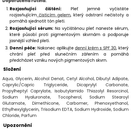
Doporučená rutina:
Rozjasňující čištění:
Pleť jemně vyčistěte
rozjasňujícím
čisticím gelem
, který odstraní nečistoty a
pomáhá sjednotit tón pleti.
Rozjasňující sérum:
Na vyčištěnou pleť naneste sérum,
které působí proti pigmentovým skvrnám a podporuje
jasnější vzhled pleti.
Denní péče:
Nakonec aplikujte
denní krém s SPF 30
, který
chrání pleť před slunečním zářením a pomáhá
předcházet vzniku nových pigmentových skvrn.
Složení
Aqua, Glycerin, Alcohol Denat, Cetyl Alcohol, Dibutyl Adipate,
Caprylic/Capric Triglyceride, Dicaprylyl Carbonate,
Propylheptyl Caprylate, Isobutylamido Thiazolyl Resorcinol,
Sodium Hyaluronate, Tocopherol, Sodium Stearoyl
Glutamate, Dimethicone, Carbomer, Phenoxyethanol,
Ethylhexylglycerin, Trisodium EDTA, Sodium Hydroxide, Sodium
Chloride, Parfum
Upozornění