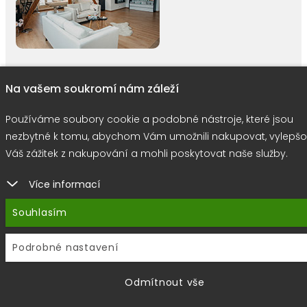
Na vašem soukromí nám záleží
right © 2026 |
E-shop JEDNIČKY
|
Marketing
DOKTOR ESHOP
&
BA
Používáme soubory cookie a podobné nástroje, které jsou
Používáme soubory cookie
nezbytné k tomu, abychom Vám umožnili nakupovat, vylepšo
Váš zážitek z nakupování a mohli poskytovat naše služby.
Více informací
Souhlasím
Podrobné nastavení
Odmítnout vše