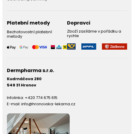
Platební metody
Dopravci
Zboží zasíláme v pořádku a
Bezhotovostní platební
rychle
metody
Dermpharma s.r.o.
Kudrnáčova 280
549 31 Hronov
Infolinka:
+420 774 675 615
E-mail:
info@hronovska-lekarna.cz