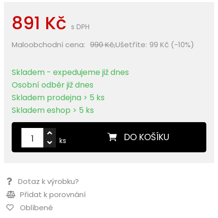
891 Kč
s DPH
Maloobchodní cena:
990 Kč,
Ušetříte:
99 Kč (-10%)
Skladem - expedujeme již dnes
Osobní odběr již dnes
Skladem prodejna > 5 ks
Skladem eshop > 5 ks
DO KOŠÍKU
ks
Dotaz k výrobku?
Přidat k porovnání
Oblíbené