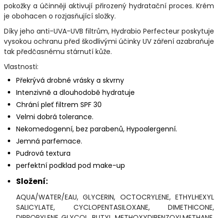
pokožky a účinněji aktivují přirozený hydratační proces. Krém
je obohacen o rozjasňující složky.
Díky jeho anti-UVA-UVB filtrům, Hydrabio Perfecteur poskytuje
vysokou ochranu před škodlivými účinky UV záření azabraňuje
tak předčasnému stárnutí kůže.
Vlastnosti:
Překrývá drobné vrásky a skvrny
Intenzivně a dlouhodobě hydratuje
Chrání pleť filtrem SPF 30
Velmi dobrá tolerance.
Nekomedogenní, bez parabenů, Hypoalergenní.
Jemná parfemace.
Pudrová textura
perfektní podklad pod make-up
Složení:
AQUA/WATER/EAU, GLYCERIN, OCTOCRYLENE, ETHYLHEXYL
SALICYLATE, CYCLOPENTASILOXANE, DIMETHICONE,
DIPROPYLENE GLYCOL, BUTYL METHOXYDIBENZOYLMETHANE,