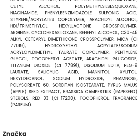
CETYL ALCOHOL, POLYMETHYLSILSESQUIOXANE,
NIACINAMIDE, PHENYLBENZIMIDAZOLE SULFONIC ACID,
STYRENE/ACRYLATES COPOLYMER, ARACHIDYL ALCOHOL,
HDI/TRIMETHYLOL HEXYLLACTONE CROSSPOLYMER,
ARGININE, CYCLOHEXASILOXANE, BEHENYL ALCOHOL, C30-45
ALKYL CETEARYL DIMETHICONE CROSSPOLYMER, MICA (CI
77019), HYDROXYETHYL ACRYLATE/SODIUM
ACRYLOYLDIMETHYL TAURATE COPOLYMER, PENTYLENE
GLYCOL, TOCOPHERYL ACETATE, ARACHIDYL GLUCOSIDE,
TITANIUM DIOXIDE (CI 77891), DISODIUM EDTA, PEG-8
LAURATE, SALICYLIC ACID, MANNITOL, XYLITOL,
HEXYLDECANOL, SODIUM HYDROXIDE, RHAMNOSE,
POLYSORBATE 60, SORBITAN ISOSTEARATE, PYRUS MALUS
(APPLE) SEED EXTRACT, BRASSICA CAMPESTRIS (RAPESEED)
STEROLS, RED 33 (CI 17200), TOCOPHEROL, FRAGRANCE
(PARFUM).
Značka