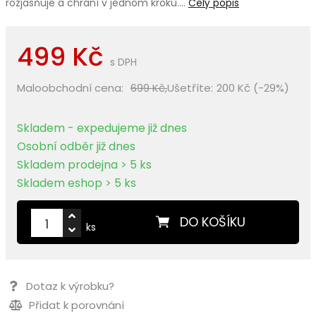
rozjasňuje a chrání v jednom kroku.…
Celý popis
499 Kč
s DPH
Maloobchodní cena:
699 Kč,
Ušetříte:
200 Kč (-29%)
Skladem - expedujeme již dnes
Osobní odběr již dnes
Skladem prodejna > 5 ks
Skladem eshop > 5 ks
DO KOŠÍKU
ks
Dotaz k výrobku?
Přidat k porovnání