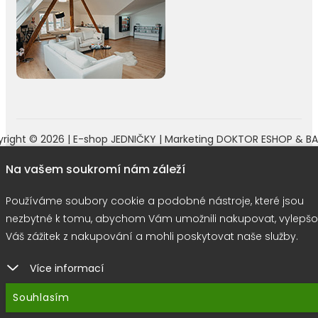
right © 2026 |
E-shop JEDNIČKY
|
Marketing
DOKTOR ESHOP
&
BA
Používáme soubory cookie
Na vašem soukromí nám záleží
Používáme soubory cookie a podobné nástroje, které jsou
nezbytné k tomu, abychom Vám umožnili nakupovat, vylepšo
Váš zážitek z nakupování a mohli poskytovat naše služby.
Více informací
Souhlasím