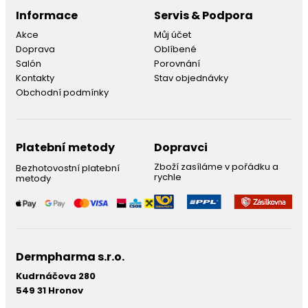
Informace
Servis & Podpora
Akce
Můj účet
Doprava
Oblíbené
Salón
Porovnání
Kontakty
Stav objednávky
Obchodní podmínky
Platební metody
Dopravci
Zboží zasíláme v pořádku a
Bezhotovostní platební
rychle
metody
Dermpharma s.r.o.
Kudrnáčova 280
549 31 Hronov