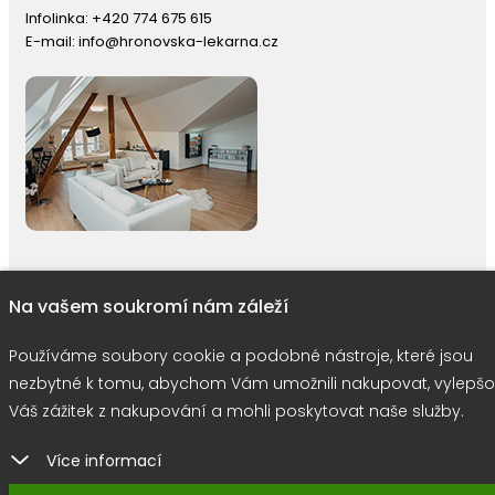
Infolinka:
+420 774 675 615
E-mail:
info@hronovska-lekarna.cz
Na vašem soukromí nám záleží
right © 2026 |
E-shop JEDNIČKY
|
Marketing
DOKTOR ESHOP
&
BA
Používáme soubory cookie
Používáme soubory cookie a podobné nástroje, které jsou
nezbytné k tomu, abychom Vám umožnili nakupovat, vylepšo
Váš zážitek z nakupování a mohli poskytovat naše služby.
Více informací