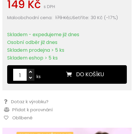
149 Kč
s DPH
Maloobchodní cena:
179 Kč,
Ušetříte:
30 Kč (-17%)
Skladem - expedujeme již dnes
Osobní odběr již dnes
Skladem prodejna > 5 ks
Skladem eshop > 5 ks
DO KOŠÍKU
ks
Dotaz k výrobku?
Přidat k porovnání
Oblíbené