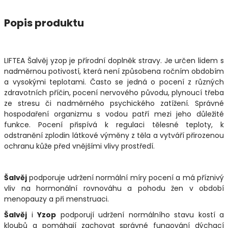
Popis produktu
LIFTEA Šalvěj yzop je přírodní doplněk stravy. Je určen lidem s
nadměrnou potivostí, která není způsobena ročním obdobím
a vysokými teplotami. Často se jedná o pocení z různých
zdravotních příčin, pocení nervového původu, plynoucí třeba
ze stresu či nadměrného psychického zatížení. Správné
hospodaření organizmu s vodou patří mezi jeho důležité
funkce. Pocení přispívá k regulaci tělesné teploty, k
odstranění zplodin látkové výměny z těla a vytváří přirozenou
ochranu kůže před vnějšími vlivy prostředí.
Šalvěj
podporuje udržení normální míry pocení a má příznivý
vliv na hormonální rovnováhu a pohodu žen v období
menopauzy a při menstruaci.
Šalvěj
i
Yzop
podporují udržení normálního stavu kostí a
kloubů a pomáhají zachovat správné fungování dýchací