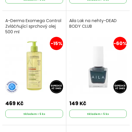
A-Derma Exomega Control
Aila Lak na nehty-DEAD
Zvláčňující sprchový olej
BODY CLUB
500 ml
-15%
-60%
469 Kč
149 Kč
Skladem > 5 ks
Skladem > 5 ks