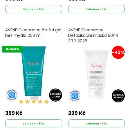
Skladem > 5 ks
Skladem > 5 ks
AVENE Cleanance čistící gel
AVENE Cleanance
bez mýdla 200 ml
Detoxikační maska 50ml
30.7.2026
Novinka
-43%
399 Kč
229 Kč
Skladem > 5 ks
Skladem > 5 ks