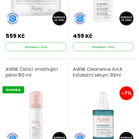
559 Kč
459 Kč
Skladem > 5 ks
Skladem > 5 ks
AVENE Čistící zmatňující
AVENE Cleanance A.H.A
pěna 150 ml
Exfoliační sérum 30ml
Novinka
-7%