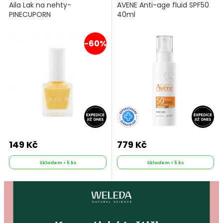
Aila Lak na nehty-
AVENE Anti-age fluid SPF50
PINECUPORN
40ml
-60%
149 Kč
779 Kč
Skladem > 5 ks
Skladem > 5 ks