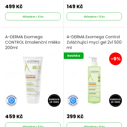
499 Kč
149 Kč
Skladem > 5 ks
Skladem > 5 ks
A-DERMA Exomega
A-DERMA Exomega Control
CONTROL Emolienční mléko
Zvláčňující mycí gel 2v1 500
200ml
ml
Novinka
-9%
459 Kč
399 Kč
Skladem > 5 ks
Skladem > 5 ks