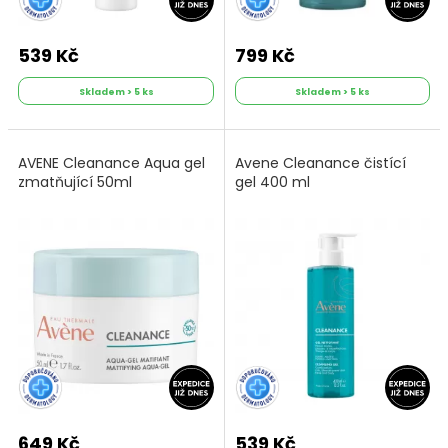
539 Kč
799 Kč
Skladem > 5 ks
Skladem > 5 ks
AVENE Cleanance Aqua gel
Avene Cleanance čistící
zmatňující 50ml
gel 400 ml
649 Kč
539 Kč