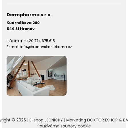
Dermpharma s.r.o.
Kudrnáčova 280
549 31 Hronov
Infolinka:
+420 774 675 615
E-mail:
info@hronovska-lekarna.cz
right © 2026 |
E-shop JEDNIČKY
|
Marketing
DOKTOR ESHOP
&
BA
Používáme soubory cookie