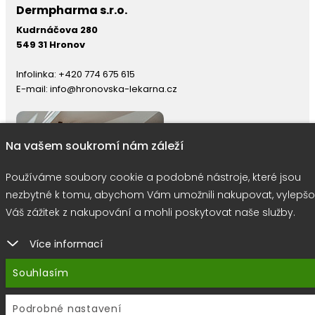
Dermpharma s.r.o.
Kudrnáčova 280
549 31 Hronov
Infolinka:
+420 774 675 615
E-mail:
info@hronovska-lekarna.cz
Na vašem soukromí nám záleží
Používáme soubory cookie a podobné nástroje, které jsou
nezbytné k tomu, abychom Vám umožnili nakupovat, vylepšo
Váš zážitek z nakupování a mohli poskytovat naše služby.
Více informací
right © 2026 |
E-shop JEDNIČKY
|
Marketing
DOKTOR ESHOP
&
BA
Souhlasím
Používáme soubory cookie
Podrobné nastavení