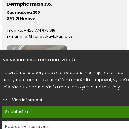
Dermpharma s.r.o.
Kudrnáčova 280
549 31 Hronov
Infolinka:
+420 774 675 615
E-mail:
info@hronovska-lekarna.cz
Na vašem soukromí nám záleží
Používáme soubory cookie a podobné nástroje, které jsou
nezbytné k tomu, abychom Vám umožnili nakupovat, vylepšo
Váš zážitek z nakupování a mohli poskytovat naše služby.
Více informací
right © 2026 |
E-shop JEDNIČKY
|
Marketing
DOKTOR ESHOP
&
BA
Souhlasím
Používáme soubory cookie
Podrobné nastavení