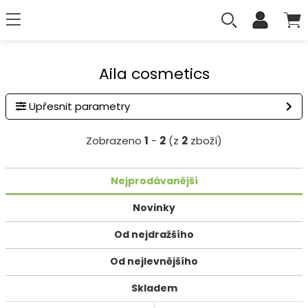
Aila cosmetics
Upřesnit parametry
Zobrazeno
1
-
2
(z
2
zboží)
Nejprodávanější
Novinky
Od nejdražšího
Od nejlevnějšího
Skladem