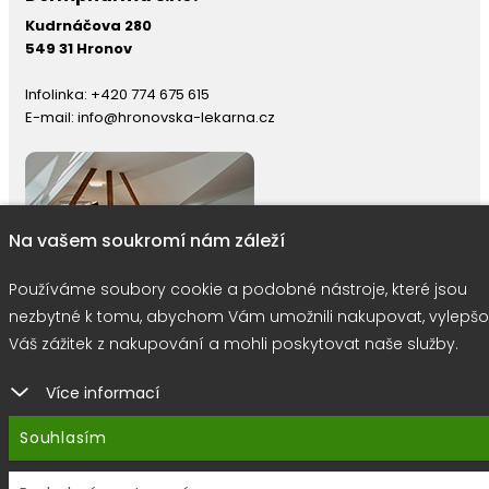
Kudrnáčova 280
549 31 Hronov
Infolinka:
+420 774 675 615
E-mail:
info@hronovska-lekarna.cz
Na vašem soukromí nám záleží
Používáme soubory cookie a podobné nástroje, které jsou
nezbytné k tomu, abychom Vám umožnili nakupovat, vylepšo
Váš zážitek z nakupování a mohli poskytovat naše služby.
Více informací
right © 2026 |
E-shop JEDNIČKY
|
Marketing
DOKTOR ESHOP
&
BA
Používáme soubory cookie
Souhlasím