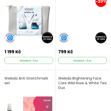
-20%
1 199 Kč
799 Kč
Skladem > 5 ks
Skladem > 5 ks
Weleda Anti Stretchmark
Weleda Brightening Face
set
Care Wild Rose & White Tea
Duo