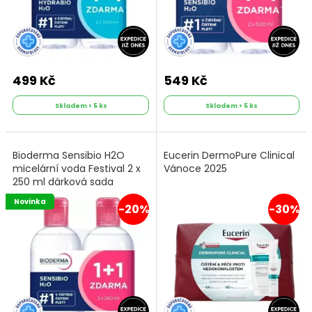
499 Kč
549 Kč
Skladem > 5 ks
Skladem > 5 ks
Bioderma Sensibio H2O
Eucerin DermoPure Clinical
micelární voda Festival 2 x
Vánoce 2025
250 ml dárková sada
Novinka
-20%
-30%