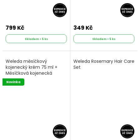
799 Kč
349 Kč
Skladem > 5 ks
Skladem > 5 ks
Weleda měsíčkový
Weleda Rosemary Hair Care
kojenecký krém 75 ml +
Set
Měsíčková kojenecká
koupel 200 ml + měsíčkový
Novinka
kojenecký olej 200 ml