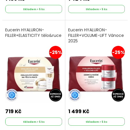
Skladem > 5 ks
Skladem > 5 ks
Eucerin HYALURON-
Eucerin HYALURON-
FILLER+ELASTICITY tělo&ruce
FILLER+VOLUME-LIFT Vánoce
2025
-25%
-25%
719 Kč
1 499 Kč
Skladem > 5 ks
Skladem > 5 ks