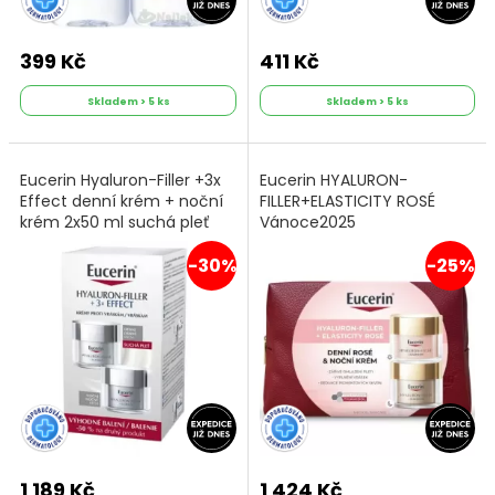
399 Kč
411 Kč
Skladem > 5 ks
Skladem > 5 ks
Eucerin Hyaluron-Filler +3x
Eucerin HYALURON-
Effect denní krém + noční
FILLER+ELASTICITY ROSÉ
krém 2x50 ml suchá pleť
Vánoce2025
-30%
-25%
1 189 Kč
1 424 Kč