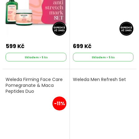
599 Kč
699 Kč
Skladem > 5 ks
Skladem > 5 ks
Weleda Firming Face Care
Weleda Men Refresh Set
Pomegranate & Maca
Peptides Duo
-11%