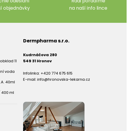
chlé odeslání
Rádi poradíme
ší objednávky
na naší info lince
Dermpharma s.r.o.
Kudrnáčova 280
obklad 11
549 31 Hronov
rní voda
Infolinka:
+420 774 675 615
E-mail:
info@hronovska-lekarna.cz
.A. 40ml
 400 ml