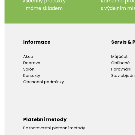
Všechny produkty
Kamenná prod
máme skladem
s výdejním m
Informace
Servis &
Akce
Můj účet
Doprava
Oblíbené
Salón
Porovnání
Kontakty
Stav objed
Obchodní podmínky
Platební metody
Bezhotovostní platební metody