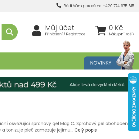
Rádi Vám poradíme: +420 774 675 615
Můj účet
0 Kč
Přihlášení / Registrace
Nákupní košík
metika
NOVINKY
ční osvěžující sprchový gel Mag C. Sprchový gel obohacený
e a tonizuje pleť, zamezuje jejímu…
Celý popis