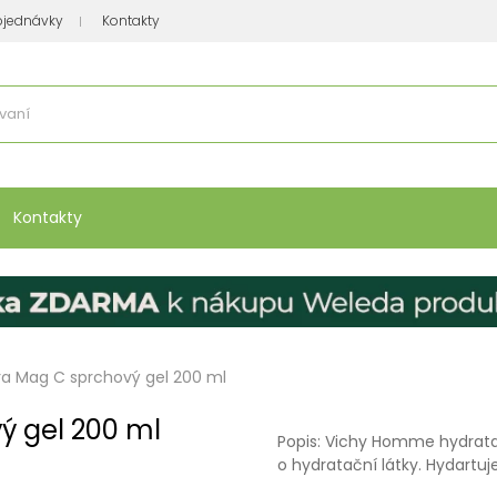
bjednávky
Kontakty
se nakupuje
:
Vitamíny, minerály
Přípravky na atopický ekzém
Bio kos
Kontakty
a Mag C sprchový gel 200 ml
 gel 200 ml
Popis: Vichy Homme hydrata
o hydratační látky. Hydartuj