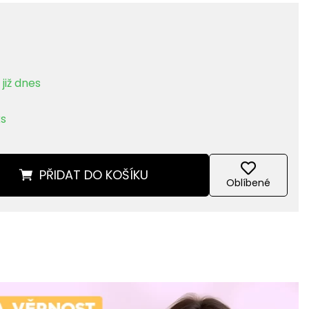
již dnes
ks
PŘIDAT
DO KOŠÍKU
Oblíbené