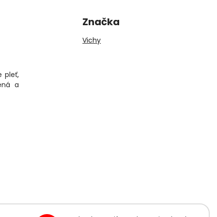
Značka
Vichy
 pleť,
vená a