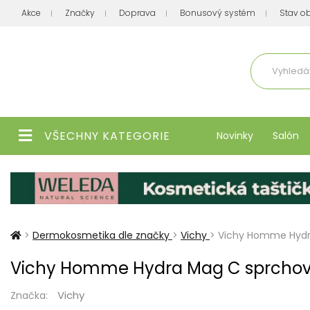
Akce
Značky
Doprava
Bonusový systém
Stav o
Aktuálně
VŠECHNY KATEGORIE
Novinky
Salón
>
Dermokosmetika dle značky
>
Vichy
>
Vichy Homme Hydr
Vichy Homme Hydra Mag C sprchový
Vichy
Značka: