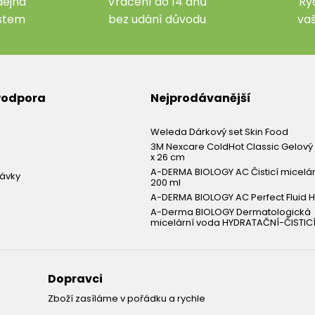
ejna
Vrácení do 14 dnů
Ry
ístem
bez udání důvodu
va
 Podpora
Nejprodávanější
Weleda Dárkový set Skin Food
3M Nexcare ColdHot Classic Gelový 
x 26 cm
A-DERMA BIOLOGY AC Čisticí micelá
návky
200 ml
A-DERMA BIOLOGY AC Perfect Fluid H
A-Derma BIOLOGY Dermatologická
micelární voda HYDRATAČNÍ-ČISTICÍ
Dopravci
Zboží zasíláme v pořádku a rychle