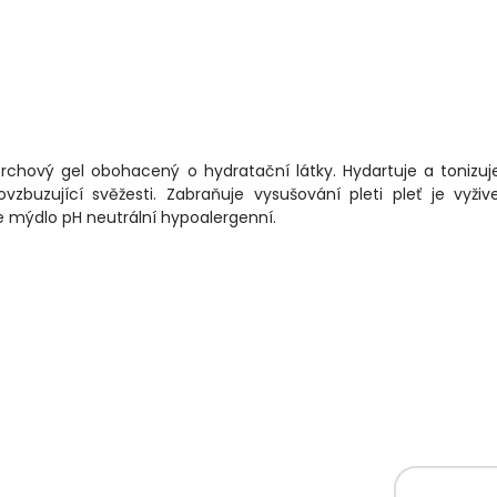
chový gel obohacený o hydratační látky. Hydartuje a tonizuje
ovzbuzující svěžesti. Zabraňuje vysušování pleti pleť je vyži
e mýdlo pH neutrální hypoalergenní.