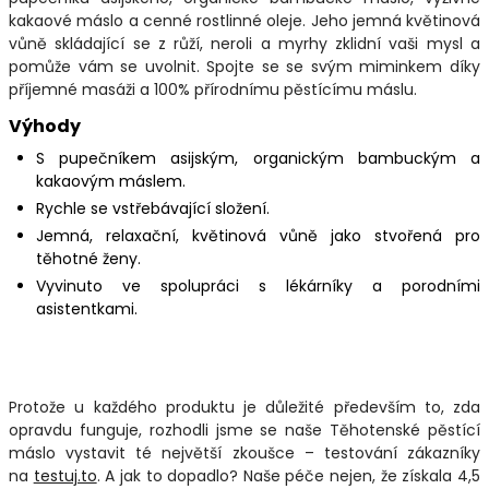
kakaové máslo a cenné rostlinné oleje. Jeho jemná květinová
vůně skládající se z růží, neroli a myrhy zklidní vaši mysl a
pomůže vám se uvolnit. Spojte se se svým miminkem díky
příjemné masáži a 100% přírodnímu pěstícímu máslu.
Výhody
S pupečníkem asijským, organickým bambuckým a
kakaovým máslem.
Rychle se vstřebávající složení.
Jemná, relaxační, květinová vůně jako stvořená pro
těhotné ženy.
Vyvinuto ve spolupráci s lékárníky a porodními
asistentkami.
Protože u každého produktu je důležité především to, zda
opravdu funguje, rozhodli jsme se naše Těhotenské pěstící
máslo vystavit té největší zkoušce – testování zákazníky
na
testuj.to
. A jak to dopadlo? Naše péče nejen, že získala 4,5