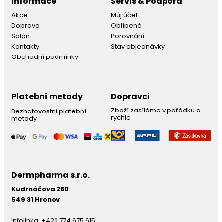
Informace
Servis & Podpora
Akce
Můj účet
Doprava
Oblíbené
Salón
Porovnání
Kontakty
Stav objednávky
Obchodní podmínky
Platební metody
Dopravci
Zboží zasíláme v pořádku a
Bezhotovostní platební
rychle
metody
Dermpharma s.r.o.
Kudrnáčova 280
549 31 Hronov
Infolinka:
+420 774 675 615