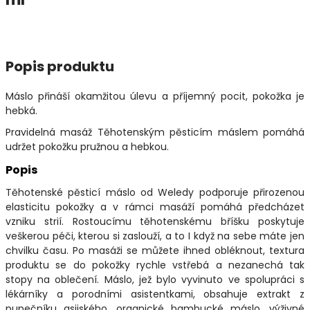
Popis produktu
Máslo přináší okamžitou úlevu a příjemný pocit, pokožka je
hebká.
Pravidelná masáž Těhotenským pěsticím máslem pomáhá
udržet pokožku pružnou a hebkou.
Popis
Těhotenské pěsticí máslo od Weledy podporuje přirozenou
elasticitu pokožky a v rámci masáží pomáhá předcházet
vzniku strií. Rostoucímu těhotenskému bříšku poskytuje
veškerou péči, kterou si zaslouží, a to I když na sebe máte jen
chvilku času. Po masáži se můžete ihned obléknout, textura
produktu se do pokožky rychle vstřebá a nezanechá tak
stopy na oblečení. Máslo, jež bylo vyvinuto ve spolupráci s
lékárníky a porodními asistentkami, obsahuje extrakt z
pupečníku asijského, organické bambucké máslo, výživné