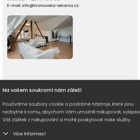
E-mail:
info@hronovska-lekarna.cz
right © 2026 |
E-shop JEDNIČKY
|
Marketing
DOKTOR ESHOP
&
BA
Na vašem soukromí nám záleží
Používáme soubory cookie
Používáme soubory cookie a podobné nástroje, které jsou
nezbytné k tomu, abychom Vám umožnili nakupovat, vylepšo
Váš zážitek z nakupování a mohli poskytovat naše služby.
Více informací