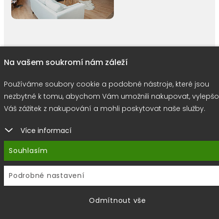
right © 2026 |
E-shop JEDNIČKY
|
Marketing
DOKTOR ESHOP
&
BA
Na vašem soukromí nám záleží
Používáme soubory cookie
Používáme soubory cookie a podobné nástroje, které jsou
nezbytné k tomu, abychom Vám umožnili nakupovat, vylepšo
Váš zážitek z nakupování a mohli poskytovat naše služby.
Více informací
Souhlasím
Podrobné nastavení
Odmítnout vše