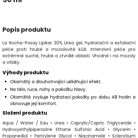
Popis produktu
La Roche-Posay Lipikar 30% Urea gel, hydratační a exfoliační
péče proti hrubé a mozolovité kůži. Intenzivní péče pro
extrémně suché, hrubé a ztvrdlé oblasti. Vhodné i na mozoly
a otlaky.
Výhody produktu
Okamžitý a dlouhotrvající uklidňující efekt.
Na tělo, ruce, nohy a pokožku hlavy.
Okamžitě zvyšuje hydrataci pokožky po dobu 48 hodin a
obnovuje její komfort.
Složení produktu
Aqua / Water / Eau • Urea • Caprylic/Capric Triglyceride •
Hydroxyethylpiperazine Ethane Sulfonic Acid • Glycerin •
Propanediol • Pentylene Glycol • Niacinamide • Sclerotium