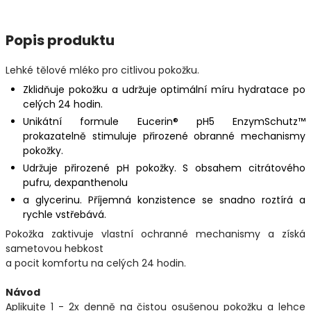
Popis produktu
Lehké tělové mléko pro citlivou pokožku.
Zklidňuje pokožku a udržuje optimální míru hydratace po
celých 24 hodin.
Unikátní formule Eucerin® pH5 EnzymSchutz™
prokazatelně stimuluje přirozené obranné mechanismy
pokožky.
Udržuje přirozené pH pokožky. S obsahem citrátového
pufru, dexpanthenolu
a glycerinu. Příjemná konzistence se snadno roztírá a
rychle vstřebává.
Pokožka zaktivuje vlastní ochranné mechanismy a získá
sametovou hebkost
a pocit komfortu na celých 24 hodin.
Návod
Aplikujte 1 - 2x denně na čistou osušenou pokožku a lehce