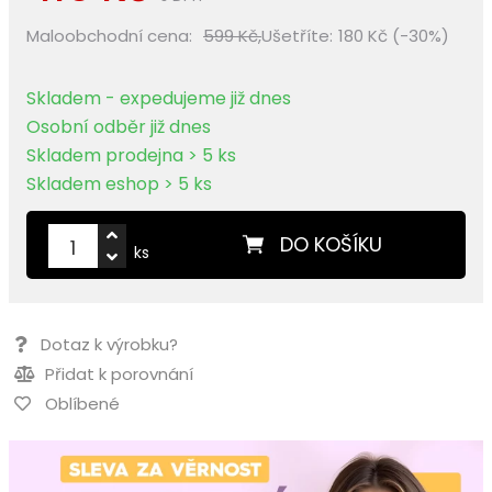
Maloobchodní cena:
599 Kč,
Ušetříte:
180 Kč (-30%)
Skladem - expedujeme již dnes
Osobní odběr již dnes
Skladem prodejna > 5 ks
Skladem eshop > 5 ks
DO KOŠÍKU
ks
Dotaz k výrobku?
Přidat k porovnání
Oblíbené