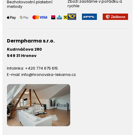
Zboží zasíláme v pořádku a
Bezhotovostní platební
rychle
metody
Dermpharma s.r.o.
Kudrnáčova 280
549 31 Hronov
Infolinka:
+420 774 675 615
E-mail:
info@hronovska-lekarna.cz