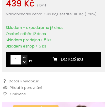
439 Kč
s DPH
Maloobchodní cena:
549 Kč,
Ušetříte:
110 Kč (-20%)
Skladem - expedujeme již dnes
Osobní odběr již dnes
Skladem prodejna > 5 ks
Skladem eshop > 5 ks
DO KOŠÍKU
ks
Dotaz k výrobku?
Přidat k porovnání
Oblíbené