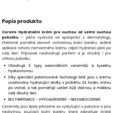
Popis produktu
CeraVe Hydratační krém pro suchou až velmi suchou
pokožku
– péče vyvinutá ve spolupráci s dermatology.
Efektivně pomáhá obnovit ochrannou kožní bariéru. Jediná
aplikace tohoto nemastného krému zajistí hydrataci pleti po
celý den. Přípravek neobsahuje parfém a je vhodný i pro
citlivou pokožku.
Obsahuje 3 typy esenciálních ceramidů a kyselinu
hyaluronovou.
Díky speciální patentované techologii MVE jsou z krému
uvolňovány hydratující složky v průběhu 24 hodin, vrstvu
po vrstvě, a tak pomáhají udržet kůži vláčnou a měkkou
celý dlouhý den.
BEZ PARFEMACE – HYPOALERGENNÍ – NEKOMEDOGENNÍ.
Ceramidy jsou lipidy přirozeně se vyskytující v pokožce a jsou
nezbytnou součástí kožní bariéry, která zabraňuje ztrátě