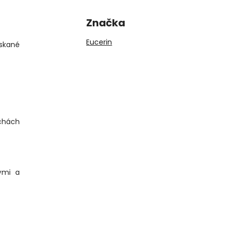
Značka
Eucerin
askané
uchách
ými a