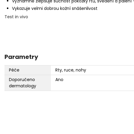
Významně zlepšuje suchost pokožky rtů, svědění a pálení -
Vykazuje velmi dobrou kožní snášenlivost
Test in vivo
Parametry
Péče
Rty, ruce, nohy
Doporučeno
Ano
dermatology