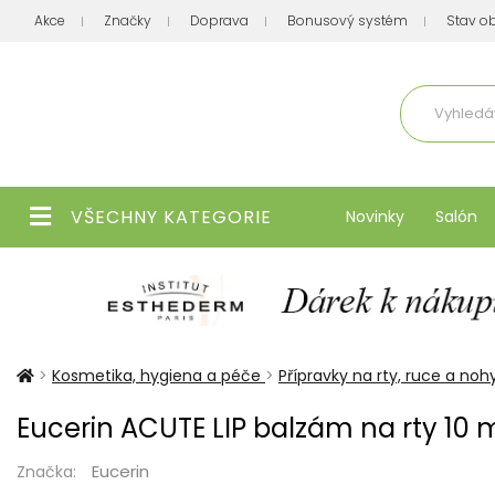
Akce
Značky
Doprava
Bonusový systém
Stav o
Aktuálně
VŠECHNY KATEGORIE
Novinky
Salón
>
Kosmetika, hygiena a péče
>
Přípravky na rty, ruce a noh
Eucerin ACUTE LIP balzám na rty 10 
Eucerin
Značka: