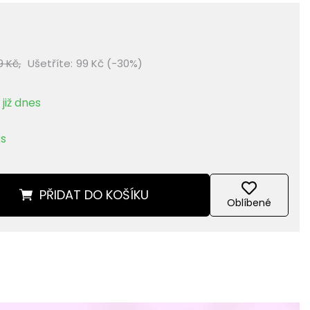
9 Kč,
Ušetříte:
99 Kč (-30%)
již dnes
ks
PŘIDAT
DO KOŠÍKU
Oblíbené