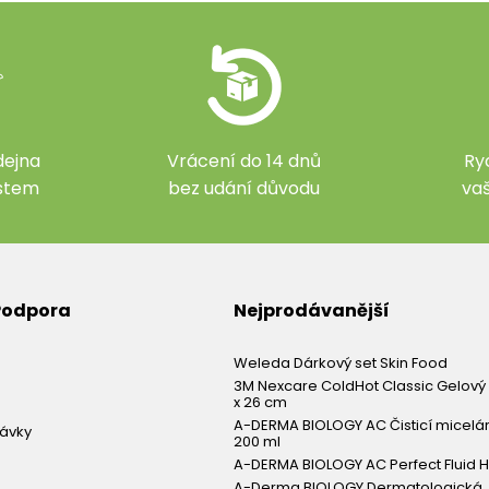
ejna
Vrácení do 14 dnů
Ry
ístem
bez udání důvodu
va
 Podpora
Nejprodávanější
Weleda Dárkový set Skin Food
3M Nexcare ColdHot Classic Gelový 
x 26 cm
A-DERMA BIOLOGY AC Čisticí micelá
návky
200 ml
A-DERMA BIOLOGY AC Perfect Fluid H
A-Derma BIOLOGY Dermatologická