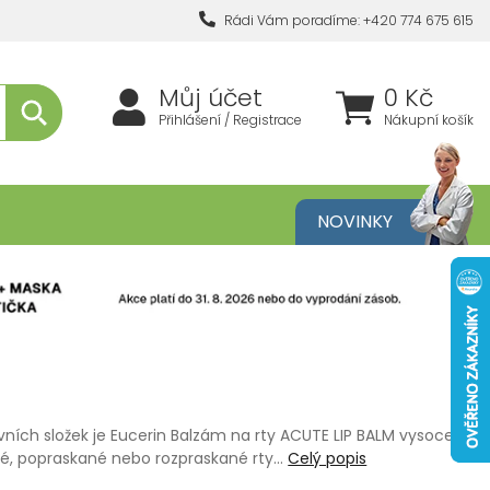
Rádi Vám poradíme: +420 774 675 615
Můj účet
0 Kč
Přihlášení / Registrace
Nákupní košík
metika
NOVINKY
vních složek je Eucerin Balzám na rty ACUTE LIP BALM vysoce
hé, popraskané nebo rozpraskané rty…
Celý popis