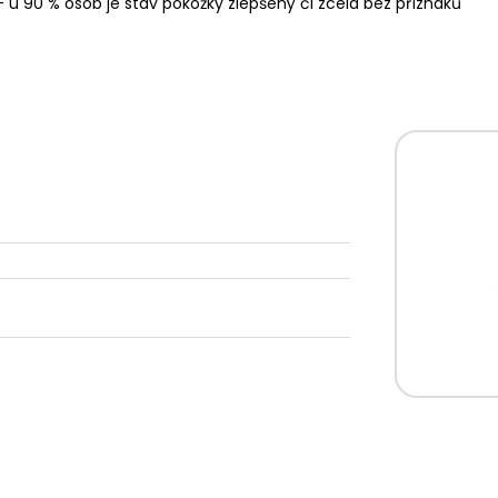
 u 90 % osob je stav pokožky zlepšený či zcela bez příznaků