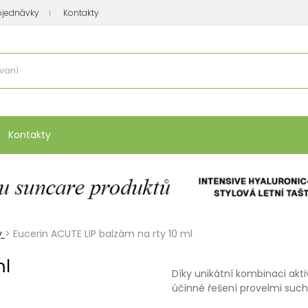
bjednávky
Kontakty
se nakupuje
:
Vitamíny, minerály
Přípravky na atopický ekzém
Bio kos
Kontakty
y
>
Eucerin ACUTE LIP balzám na rty 10 ml
ml
Díky unikátní kombinaci akti
účinné řešení provelmi suc