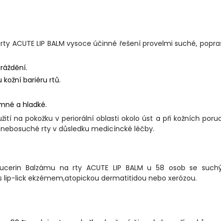
a rty ACUTE LIP BALM vysoce účinné řešení provelmi suché, popr
dráždění.
ožní bariéru rtů.
emné a hladké.
ití na pokožku v periorální oblasti okolo úst a při kožních por
 nebosuché rty v důsledku medicíncké léčby.
 Eucerin Balzámu na rty ACUTE LIP BALM u 58 osob se such
ti s lip-lick ekzémem,atopickou dermatitidou nebo xerózou.