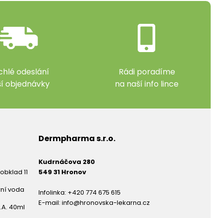
chlé odeslání
Rádi poradíme
ší objednávky
na naší info lince
Dermpharma s.r.o.
Kudrnáčova 280
obklad 11
549 31 Hronov
rní voda
Infolinka:
+420 774 675 615
E-mail:
info@hronovska-lekarna.cz
.A. 40ml