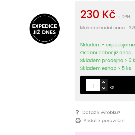
230 Kč
s DPH
Maloobchodní cena:
32
Skladem - expedujeme 
Osobní odběr již dnes
Skladem prodejna > 5 
Skladem eshop > 5 ks
ks
Dotaz k výrobku?
Přidat k porovnání