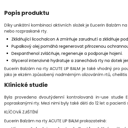
Popis produktu
Díky unikátní kombinaci aktivních složek je Eucerin Balzám n
nebo rozpraskané rty.
Zklidňující licochalcon A zmírňuje zarudnutí a zklidňuje po
Pupalkový olej pomáhá regenerovat přirozenou ochrannou k
Dexpanthenol zvláčňuje, regeneruje a podporuje hojení.
Glycerol intenzivně hydratuje a zanechává rty na dotek j
Eucerin Balzám na rty ACUTE LIP BALM je také vhodný pro použ
jako je ekzém způsobený nadměrným olizováním rtů, cheilitis
Klinické studie
Byla provedena dvoutýdenní kontrolovaná in-use studie
popraskanými rty. Mezi nimi byly také děti do 12 let a pacien
KLÍČOVÁ ZJIŠTĚNÍ
Eucerin Balzám na rty ACUTE LIP BALM prokazatelně: