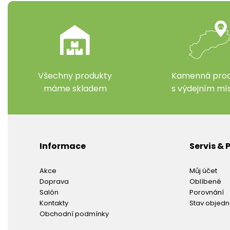
Všechny produkty
Kamenná prod
máme skladem
s výdejním m
Informace
Servis &
Akce
Můj účet
Doprava
Oblíbené
Salón
Porovnání
Kontakty
Stav objed
Obchodní podmínky