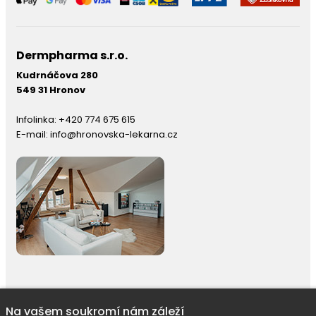
Dermpharma s.r.o.
Kudrnáčova 280
549 31 Hronov
Infolinka:
+420 774 675 615
E-mail:
info@hronovska-lekarna.cz
Na vašem soukromí nám záleží
right © 2026 |
E-shop JEDNIČKY
|
Marketing
DOKTOR ESHOP
&
BA