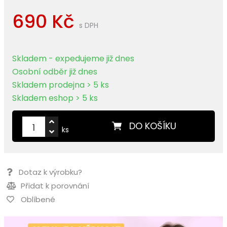
690 Kč
s DPH
Skladem - expedujeme již dnes
Osobní odběr již dnes
Skladem prodejna > 5 ks
Skladem eshop > 5 ks
DO KOŠÍKU
ks
Dotaz k výrobku?
Přidat k porovnání
Oblíbené